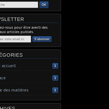
OK
SLETTER
z-vous pour être averti des
ux articles publiés.
ÉGORIES
 accueil
1
ace
1
e des matières
1
HIVES