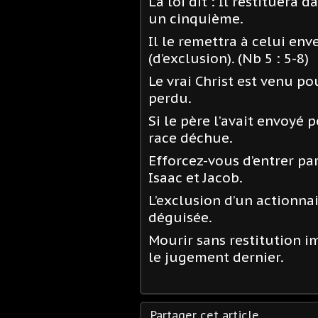
La loi dit : Il restituera 
un cinquième.
Il le remettra à celui env
(d’exclusion). (Nb 5 : 5-8)
Le vrai Christ est venu po
perdu.
Si le père l’avait envoyé p
race déchue.
Efforcez-vous d’entrer pa
Isaac et Jacob
.
L’exclusion d’un actionna
déguisée.
Mourir sans restitution im
le jugement dernier.
Partager cet article