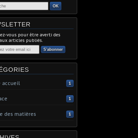
OK
SLETTER
z-vous pour être averti des
ux articles publiés.
ÉGORIES
 accueil
1
ace
1
e des matières
1
HIVES