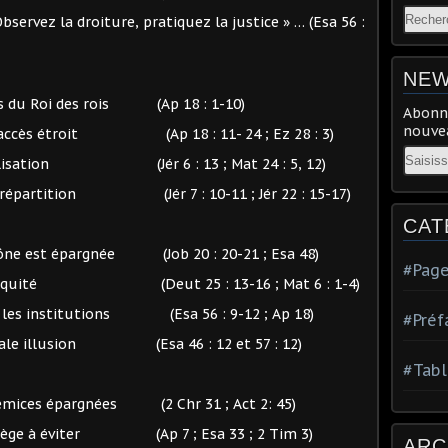
ervez la droiture, pratiquez la justice » … (Esa 56 :
NEW
ts du Roi des rois (Ap 18 : 1-10)
Abonne
nouvea
que accès étroit (Ap 18 : 11- 24 ; Ez 28 : 3)
Email
vangélisation (Jér 6 : 13 ; Mat 24 : 5, 12)
de répartition (Jér 7 : 10-11 ; Jér 22 : 15-17)
CAT
mône est épargnée (Job 20 : 20-21 ; Esa 48)
#Page
 l’iniquité (Deut 25 : 13-16 ; Mat 6 : 1-4)
nt les institutions (Esa 56 : 9-12 ; Ap 18)
#Préf
iale illusion (Esa 46 : 12 et 57 : 12)
#Tabl
rémices épargnées (2 Chr 31 ; Act 2: 45)
 piège à éviter (Ap 7 ; Esa 33 ; 2 Tim 3)
ARC