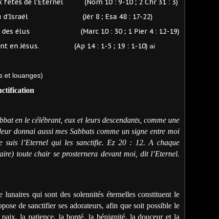
x fêtes de l’Eternel (Nom 10 : 9-10 ; 2 Chr 31 : 3)
 l’élu d’Israël (Jér 8 ; Esa 48 : 17-22)
 lot des élus (Marc 10 : 30 ; 1 Pier 4 : 12-19)
phent en Jésus. (Ap 14 : 1-5 ; 19 : 1-10)
ai
s et louanges)
nctification
abbat en le célébrant, eux et leurs descendants, comme une
leur donnai aussi mes Sabbats comme un signe entre moi
e suis l’Eternel qui les sanctifie. Ez 20 : 12. A chaque
re) toute chair se prosternera devant moi, dit l’Eternel.
 lunaires qui sont des solennités éternelles constituent le
ose de sanctifier ses adorateurs, afin que soit possible le
a paix, la patience, la bonté, la bénignité, la douceur et la