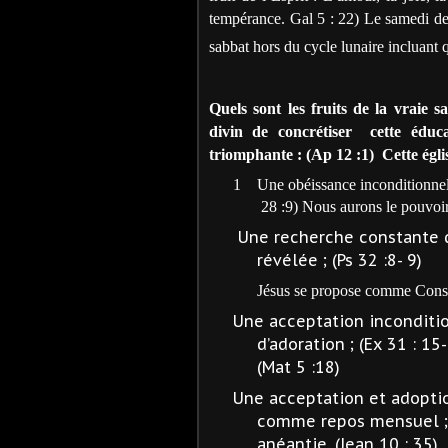
tempérance. Gal 5 : 22) Le samedi de 
sabbat hors du cycle lunaire incluant 
Quels sont les fruits de la vraie sa
divin de concrétiser
cette éducat
triomphante : (Ap 12 :1)
Cette égli
1
Une obéissance inconditionne
28 :9) Nous aurons le pouvoir
Une recherche constante d
révélée ; (Ps 32 :8- 9)
Jésus se propose comme Consei
Une acceptation inconditi
d’adoration ; (Ex 31 : 15
(Mat 5 :18)
Une acceptation et adoptio
comme repos mensuel ; (
anéantie. (Jean 10 : 35)