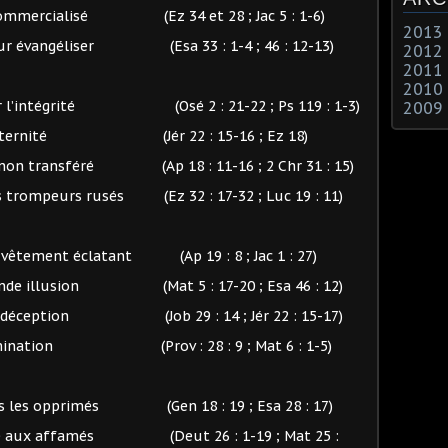
t commercialisé (Ez 34 et 28 ; Jac 5 : 1-6)
2013
pour évangéliser (Esa 33 : 1-4 ; 46 : 12-13)
2012
2011
2010
our l’intégrité (Osé 2 : 21-22 ; Ps 119 : 1-3)
2009
 de l’éternité (Jér 22 : 15-16 ; Ez 18)
nt non transféré (Ap 18 : 11-16 ; 2 Chr 31 : 15)
les trompeurs rusés (Ez 32 : 17-32 ; Luc 19 : 11)
 vêtement éclatant (Ap 19 : 8 ; Jac 1 : 27)
 grande illusion (Mat 5 : 17-20 ; Esa 46 : 12)
able déception (Job 29 : 14 ; Jér 22 : 15-17)
 abomination (Prov : 28 : 9 ; Mat 6 : 1-5)
ers les opprimés (Gen 18 : 19 ; Esa 28 : 17)
dîme aux affamés (Deut 26 : 1-19 ; Mat 25 :