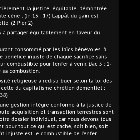
cièrement la justice
équitable
démontrée
te cène ; (Jn 13 : 17) L’appât du gain est
lle. (2 Pier 2)
% à partager équitablement en faveur du
urant consommé par les laïcs bénévoles
à
 Le bénéfice injuste de chaque sacrifice sans
r combustible pour l’enfer à venir. (Jac 5 : 1-
e sa combustion.
ité religieuse à redistribuer selon la loi des
e celle du capitalisme chrétien démentiel ;
 38)
 une gestion intègre conforme à la justice de
 Toute acquisition et transaction terrestres sont
otre dossier individuel, car nous devons tous
 pour tout ce qui est caché, soit bien, soit
fit injuste est le combustible de l’enfer.