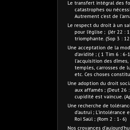
Le transfert intégral des 
catastrophes ou nécessit
Autrement c’est de l’arn
Le respect du droit à un sa
pour l’église ;
(Jér 22 : 
triomphante. (Sop 3 : 12
Une acceptation de la mod
d’avidité ; ( 1 Tim 6 : 6
l’acquisition des dîmes,
temples, carrosses de l
etc. Ces choses constit
Une adoption du droit soci
aux affamés ; (Deut 26 :
cupidité est vaincue. (Ap
Une recherche de tolérance
d’autrui ; L’intolérance
Roi Saül ; (Rom 2 : 1- 6)
Nos croyances d’aujourd’hu