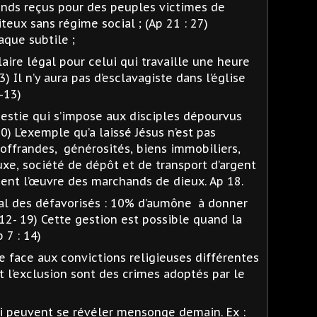
fonds reçus pour des peuples victimes de
eux sans régime social ; (Ap 21 : 27)
aque subtile ;
laire légal pour celui qui travaille une heure
13) Il n’y aura pas d’esclavagiste dans l’église
-13)
estie qui s’impose aux disciples dépourvus
-10) L’exemple qu’a laissé Jésus n’est pas
 offrandes,
générosités, biens immobiliers,
uxe, société de dépôt et de transport d’argent
uent l’œuvre des marchands de dieux. Ap 18.
al des défavorisés : 10% d’aumône
à donner
12- 19) Cette gestion est possible quand la
 7 : 14)
 face aux convictions religieuses différentes
 et l’exclusion sont des crimes adoptés par le
i peuvent se révéler mensonge demain. Ex :