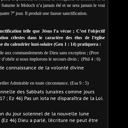
Saturne le Moloch n’a jamais été et ne sera jamais le vrai
e
quatre 7
jour. Il produit une fausse sanctification.
nctification telle que Jésus l’a vécue ; C’est l’objectif
ion célestes dans le caractère des élus de l’église
se du calendrier luni-solaire (Gen 1 : 14) pratiquera :
lle aux commandements de Dieu sans exception ; (Prov
 d’obéir si nous implorons le secours divin ;
(Phil 4 : 6)
e connaissance de la volonté divine
ller Admirable en toute circonstance. (Esa 9 : 5)
onnelle des Sabbats lunaires comme jours
-17 ; Ez 46) Pas un iota ne disparaîtra de la Loi.
n du jour solennel de la nouvelle lune
Ez 46) Dieu a parlé, l’écriture ne peut être