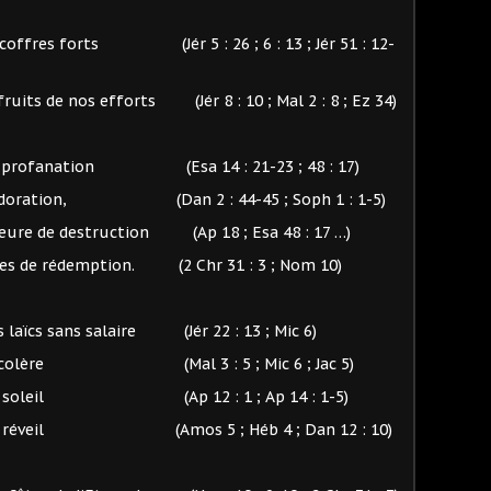
 coffres forts (Jér 5 : 26 ; 6 : 13 ; Jér 51 : 12-
fruits de nos efforts (Jér 8 : 10 ; Mal 2 : 8 ; Ez 34)
la profanation (Esa 14 : 21-23 ; 48 : 17)
usse adoration, (Dan 2 : 44-45 ; Soph 1 : 1-5)
’heure de destruction (Ap 18 ; Esa 48 : 17 …)
gages de rédemption. (2 Chr 31 : 3 ; Nom 10)
 laïcs sans salaire (Jér 22 : 13 ; Mic 6)
ive la colère (Mal 3 : 5 ; Mic 6 ; Jac 5)
tue du soleil (Ap 12 : 1 ; Ap 14 : 1-5)
re au réveil (Amos 5 ; Héb 4 ; Dan 12 : 10)