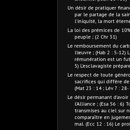
Un désir de pratiquer finan
par le partage de la sain
l’iniquité, la mort éterne
La loi des prémices de 10
peuple ; (2 Chr 31)
Le remboursement du carb
l’œuvre ; (Hab 2 : 5-12)
rémunération est un futu
5) L’esclavagiste prépar
Le respect de toute généros
sacrifices qui diffère d
(Mat 23 : 14 ; Lév 7 : 28-
Le désir permanant d’avoir
l’Alliance ; (Esa 56 : 6)
transmises au ciel sur n
comparaître en jugement
mal. (Ecc 12 : 16) Le pro