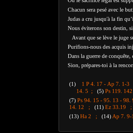
Où le sacrifice légal est supp
Chacun sera pesé avec le buti
Judas a cru jusqu'à la fin qu’i
Nous éviterons son destin, si 
Avant que se lève le juge 
Purifions-nous des acquis in
Dans la guerre de conquête, 
Sion, prépares-toi à la renco
(1)
1 P 4. 17 - Ap 7. 1-
14. 5 ;
(5)
Ps 119.
14
(7)
Ps 94. 15 - 95. 13 - 9
14. 12 ;
(11)
Ez 33.19 ;
(13)
Ha 2 ;
(14)
Ap 7. 9