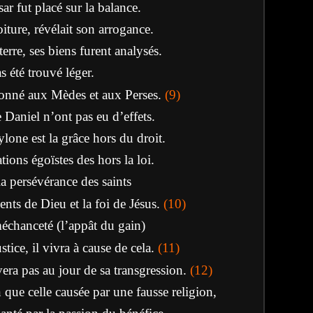
ar fut placé sur la balance.
oiture, révélait son arrogance.
terre, ses biens furent analysés.
s été trouvé léger.
onné aux Mèdes et aux Perses.
(9)
e Daniel n’ont pas eu d’effets.
one est la grâce hors du droit.
tions égoïstes des hors la loi.
la persévérance des saints
ts de Dieu et la foi de Jésus.
(10)
méchanceté (l’appât du gain)
ustice, il vivra à cause de cela.
(11)
vera pas au jour de sa transgression
.
(12)
n que celle causée par une fausse religion,