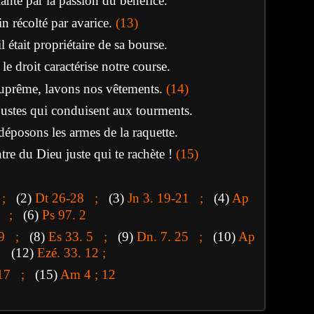
lanté par la passion du bénéfice.
n récolté par avarice.
(13)
l était propriétaire de sa bourse.
le droit caractérise notre course.
suprême, lavons nos vêtements
.
(14)
justes qui conduisent aux tourments.
déposons les armes de la raquette.
ntre du Dieu juste qui te rachète !
(15)
3 ;
(2)
Dt 26-28 ;
(3)
Jn 3. 19-21 ;
(4)
Ap
2 ;
(6)
Ps 97. 2
8. 9 ;
(8)
Es 33. 5 ;
(9)
Dn. 7. 25 ;
(10)
Ap
(12)
Ezé. 33. 12 ;
-17 ;
(15)
Am 4 ; 12