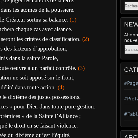
de juger les nations de la terre.
dans les atomes de la poussière.
le Créateur sortira sa balance.
(1)
NEW
nchera chaque cas avec aisance.
Abonne
seront les critères de classification.
(2)
nouvea
Email
s des facteurs d’approbation,
inis dans la sainte Parole,
oute oeuvre à un parfait contrôle.
(3)
CAT
ion ne soit apposé sur le front,
#Page
délité dans toute action.
(
4)
 le dixième des justes possessions.
#Préf
mices » pour Dieu dans toute pure gestion.
#Tabl
prémices » de la Sainte l’Alliance ;
ué le droit en se faisant violence.
sée du dixième qu’est l’équité.
ARC