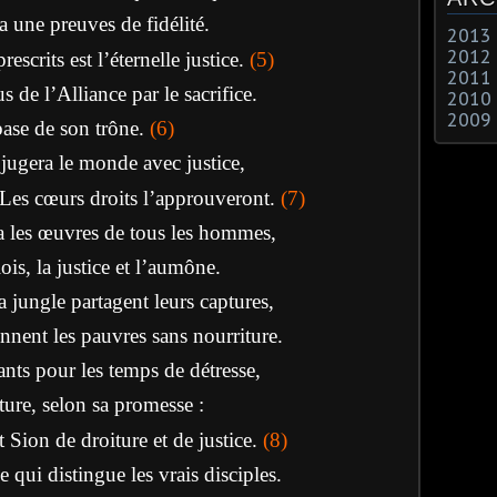
a une preuves de fidélité.
2013
2012
escrits est l’éternelle justice.
(5)
2011
s de l’Alliance par le sacrifice.
2010
2009
 base de son trône.
(6)
Il jugera le monde avec justice,
 Les cœurs droits l’approuveront.
(7)
a les œuvres de tous les hommes,
ois, la justice et l’aumône.
la jungle partagent leurs captures,
nnent les pauvres sans nourriture.
nts pour les temps de détresse,
iture, selon sa promesse :
t Sion de droiture et de justice
.
(8)
e qui distingue les vrais disciples.