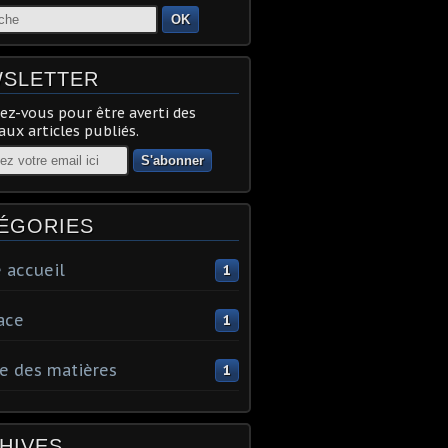
OK
SLETTER
z-vous pour être averti des
ux articles publiés.
ÉGORIES
 accueil
1
ace
1
e des matières
1
HIVES