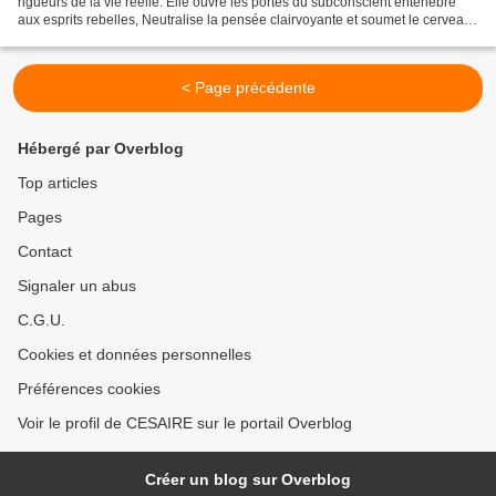
rigueurs de la vie réelle. Elle ouvre les portes du subconscient enténébré
aux esprits rebelles, Neutralise la pensée clairvoyante et soumet le cerveau
à l’influence des...
< Page précédente
Hébergé par Overblog
Top articles
Pages
Contact
Signaler un abus
C.G.U.
Cookies et données personnelles
Préférences cookies
Voir le profil de CESAIRE sur le portail Overblog
Créer un blog sur Overblog