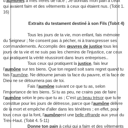
d’
aumônes
à mes frères de race ; Je donnais mon pain à ceux
qui avaient faim et des vêtements à ceux qui étaient nus. (Tobit 1.
16)
Extraits du testament destiné à son Fils (Tobit 4)
Tous les jours de ta vie, mon enfant, fais mémoire
du Seigneur ; Ne consent pas à pécher, ni à transgresser ses
commandements. Accomplis des
œuvres de justice
tous les
jours de ta vie et ne suis pas les chemins de l’injustice, car ceux
qui pratiquent la vérité réussiront dans leurs entreprises..
Tous ceux qui pratiquent la
justice
, fais leur
l’
aumône
sur tes biens. Que ton regard soit sans regret quand tu
fais l’
aumône
. Ne détourne jamais ta face du pauvre, et la face de
Dieu ne se détournera pas de toi.
Fais l’
aumône
suivant ce que tu as, selon
l’importance de tes biens. Si tu as peu, ne crains pas de faire
l’
aumône
selon le peu que tu as ; C’est
un beau trésor
que tu te
constitue pour les jours de détresse, parce que l’
aumône
délivre
de la mort et empêche d’aller dans les ténèbres ; en effet, pour
tous ceux qui la font, l’
aumône
est une
belle offrande
aux yeux du
Très-Haut. (Tobit 4. 5-11)
Donne ton pain
à celui qui a faim et des vêtements