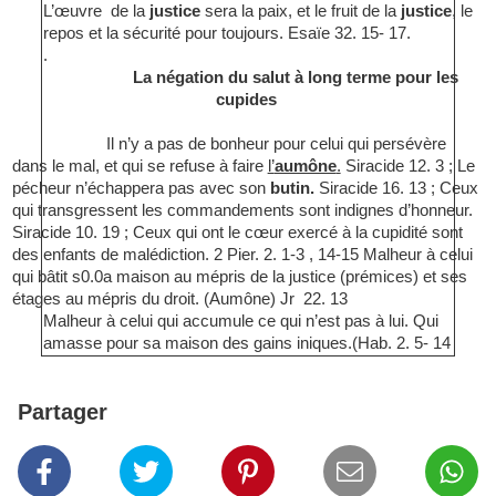
L’œuvre
de la
justice
sera la paix, et le fruit de la
justice
, le
repos et la sécurité pour toujours. Esaïe 32. 15- 17.
.
La négation du salut à long terme pour les
cupides
Il n’y a pas de bonheur pour celui qui persévère
dans le mal, et qui se refuse à faire
l’
aumône
.
Siracide 12. 3 ; Le
pécheur n’échappera pas avec son
butin.
Siracide 16. 13 ; Ceux
qui transgressent les commandements sont indignes d’honneur.
Siracide 10. 19 ; Ceux qui ont le cœur exercé à la cupidité sont
des enfants de malédiction. 2 Pier. 2. 1-3 , 14-15 Malheur à celui
qui bâtit s0.0a maison au mépris de la justice (prémices) et ses
étages au mépris du droit. (Aumône) Jr
22. 13
Malheur à celui qui accumule ce qui n’est pas à lui. Qui
amasse pour sa maison des gains iniques.(Hab. 2. 5- 14
Partager