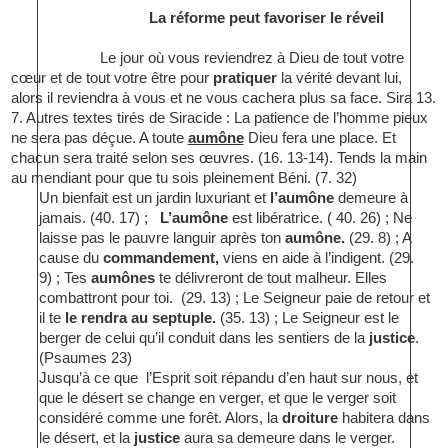
La réforme peut favoriser le réveil
Le jour où vous reviendrez à Dieu de tout votre
cœur et de tout votre être pour
pratiquer
la vérité devant lui,
alors il reviendra à vous et ne vous cachera plus sa face. Sira 13.
7. Autres textes tirés de Siracide : La patience de l’homme pieux
ne sera pas déçue. A toute
aumône
Dieu fera une place. Et
chacun sera traité selon ses œuvres. (16. 13-14). Tends la main
au mendiant pour que tu sois pleinement Béni. (7. 32)
Un bienfait est un jardin luxuriant et
l’aumône
demeure à
jamais. (40. 17) ;
L’aumône
est libératrice. ( 40. 26) ; Ne
laisse pas le pauvre languir après ton
aumône.
(29. 8) ; A
cause du
commandement,
viens en aide à l’indigent. (29.
9) ; Tes
aumônes
te délivreront de tout malheur. Elles
combattront pour toi.
(29. 13) ; Le Seigneur paie de retour et
il te
le rendra au septuple.
(35. 13) ; Le Seigneur est le
berger de celui qu’il conduit dans les sentiers de la
justice
.
(Psaumes 23)
Jusqu’à ce que
l’Esprit soit répandu d’en haut sur nous, et
que le désert se change en verger, et que le verger soit
considéré comme une forêt. Alors, la
droiture
habitera dans
le désert, et la
justice
aura sa demeure dans le verger.