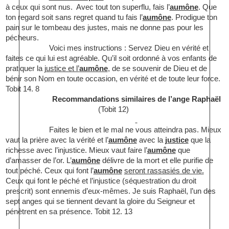
à ceux qui sont nus.
Avec tout ton superflu, fais l’
aumône
. Que
ton regard soit sans regret quand tu fais l’
aumône
. Prodigue ton
pain sur le tombeau des justes, mais ne donne pas pour les
pécheurs.
Voici mes instructions : Servez Dieu en vérité et
faites ce qui lui est agréable. Qu’il soit ordonné à vos enfants de
pratiquer la
justice et l’
aumône
, de se souvenir de Dieu et de
bénir son Nom en toute occasion, en vérité et de toute leur force.
Tobit 14. 8
Recommandations similaires de l’ange Raphaël
(Tobit 12)
Faites le bien et le mal ne vous atteindra pas. Mieux
vaut la prière avec la vérité et l’
aumône
avec la
justice
que la
richesse avec l’injustice. Mieux vaut faire l’
aumône
que
d’amasser de l’or. L’
aumône
délivre de la mort et elle purifie de
tout péché. Ceux qui font l’
aumône
seront rassasiés de vie.
Ceux qui font le péché et l’injustice (séquestration du droit
prescrit) sont ennemis d’eux-mêmes. Je suis Raphaël, l’un des
sept anges qui se tiennent devant la gloire du Seigneur et
pénètrent en sa présence. Tobit 12. 13