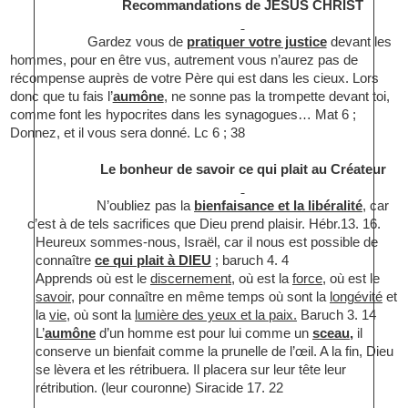
Recommandations de JESUS CHRIST
Gardez vous de
pratiquer votre justice
devant les
hommes, pour en être vus, autrement vous n’aurez pas de
récompense auprès de votre Père qui est dans les cieux. Lors
donc que tu fais l’
aumône
, ne sonne pas la trompette devant toi,
comme font les hypocrites dans les synagogues… Mat 6 ;
Donnez, et il vous sera donné. Lc 6 ; 38
Le bonheur de savoir ce qui plait au Créateur
N’oubliez pas la
bienfaisance et la libéralité
, car
c’est à de tels sacrifices que Dieu prend plaisir. Hébr.13. 16.
Heureux sommes-nous, Israël, car il nous est possible de
connaître
ce qui plait à DIEU
; baruch 4. 4
Apprends où est le
discernement
, où est la
force
, où est le
savoir,
pour connaître en même temps où sont la
longévité
et
la
vie,
où sont la
lumière des yeux et la paix.
Baruch 3. 14
L’
aumône
d’un homme est pour lui comme un
sceau,
il
conserve un bienfait comme la prunelle de l’œil. A la fin, Dieu
se lèvera et les rétribuera. Il placera sur leur tête leur
rétribution. (leur couronne) Siracide 17. 22