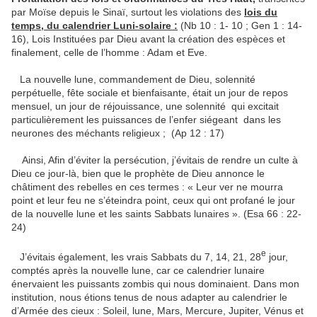
par Moïse depuis le Sinaï, surtout les violations des
lois du
temps, du calendrier Luni-solaire :
(Nb 10 : 1- 10 ; Gen 1 : 14-
16), Lois Instituées par Dieu avant la création des espèces et
finalement, celle de l’homme : Adam et Eve.
La nouvelle lune, commandement de Dieu, solennité
perpétuelle, fête sociale et bienfaisante, était un jour de repos
mensuel, un jour de réjouissance, une solennité qui excitait
particulièrement les puissances de l’enfer siégeant dans les
neurones des méchants religieux ; (Ap 12 : 17)
Ainsi, Afin d’éviter la persécution, j’évitais de rendre un culte à
Dieu ce jour-là, bien que le prophète de Dieu annonce le
châtiment des rebelles en ces termes : « Leur ver ne mourra
point et leur feu ne s’éteindra point, ceux qui ont profané le jour
de la nouvelle lune et les saints Sabbats lunaires ». (Esa 66 : 22-
24)
e
J’évitais également, les vrais Sabbats du 7, 14, 21, 28
jour,
comptés après la nouvelle lune, car ce calendrier lunaire
énervaient les puissants zombis qui nous dominaient. Dans mon
institution, nous étions tenus de nous adapter au calendrier le
d’Armée des cieux : Soleil, lune, Mars, Mercure, Jupiter, Vénus et