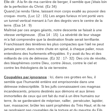
Elle dit : A la fin de ma carrière de berger, il semble que j’étais loin
de la perfection du Christ. (Ez 34)
Quand j’ai rendu l’âme, laissant mon corps exalté au pouvoir des
croque- morts, (Luc 12 : 15) Les anges furieux m’ont porté vers
un tunnel vertical menant à l’un des degrés vers le centre de la
terre. (Esa 14 : 9)
Maîtrisé par ces anges géants, notre descente se faisait à une
vitesse vertigineuse. (Esa 14 : 15) La sévérité de leur visage
m’a fait comprendre que la destination finale serait terrifiante.
Franchissant des ténèbres les plus compactes que l’œil ne peut
jamais percer, dans notre chute en spiral, à chaque palier, nous
entendions des hurlements effroyables. Il y avait du feu et des
milliards de cris de détresse. (Ez 32 : 17- 32) Des cris de révolte,
des blasphèmes contre Dieu, contre Jésus, contre le ciel et
contre les théologiens de la vie terrestre.
Coupables par ignorance
: Ici, dans ces grottes en feu, il
semble que l’humanité entière est emprisonnée dans une
détresse indescriptible. Si les juifs connaissaient ces magmas
incandescents, prisons destinés aux démons et aux âmes
immortelles de ceux qui ont fait du mal à un être humains sur
terre, ils se garderaient de mépriser, railler, persécuter, lapider,
tuer, massacrer, brûler les saint prophètes du Très Haut, et ils ne
se rendraient pas coupables de la torture et du meurtre du Fils