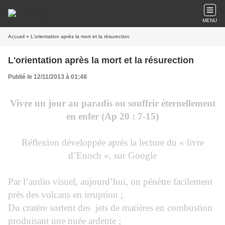
MENU
Accueil
» L'orientation après la mort et la résurection
L'orientation après la mort et la résurection
Publié le 12/11/2013 à 01:48
Vivre un jour au paradis ou souffrir éternellement
en enfer (Ap 20 : 7-15)
Réflexion développée après la lecture du « livre
d’Enoch », sur Google
Par l’audio visuel, aujourd’hui, on pénètre facilement
près des volcans en irruption ;
Du cratère sortent des
jets de matières en combustion
produisant une nuée ardente ;