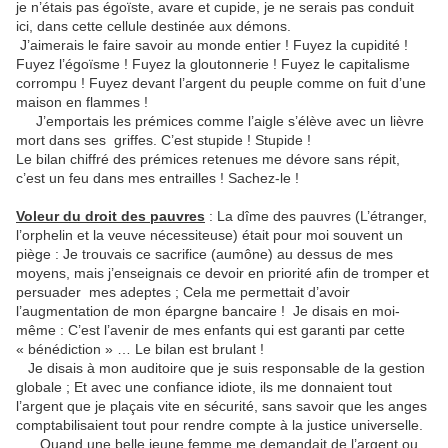
je n’étais pas égoïste, avare et cupide, je ne serais pas conduit
ici, dans cette cellule destinée aux démons.
J’aimerais le faire savoir au monde entier ! Fuyez la cupidité !
Fuyez l’égoïsme ! Fuyez la gloutonnerie ! Fuyez le capitalisme
corrompu ! Fuyez devant l’argent du peuple comme on fuit d’une
maison en flammes !
J’emportais les prémices comme l’aigle s’élève avec un lièvre
mort dans ses griffes. C’est stupide ! Stupide !
Le bilan chiffré des prémices retenues me dévore sans répit,
c’est un feu dans mes entrailles ! Sachez-le !
Voleur du droit des pauvres
: La dîme des pauvres (L’étranger,
l’orphelin et la veuve nécessiteuse) était pour moi souvent un
piège : Je trouvais ce sacrifice (aumône) au dessus de mes
moyens, mais j’enseignais ce devoir en priorité afin de tromper et
persuader mes adeptes ; Cela me permettait d’avoir
l’augmentation de mon épargne bancaire ! Je disais en moi-
même : C’est l’avenir de mes enfants qui est garanti par cette
« bénédiction » … Le bilan est brulant !
Je disais à mon auditoire que je suis responsable de la gestion
globale ; Et avec une confiance idiote, ils me donnaient tout
l’argent que je plaçais vite en sécurité, sans savoir que les anges
comptabilisaient tout pour rendre compte à la justice universelle.
Quand une belle jeune femme me demandait de l’argent ou