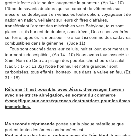
grotte infecte où le soufre augmente la puanteur. (Ap 14 : 10)
L’âme de savants docteurs qui se paraient de vêtements sur
mesure, se déplaçaient en véhicules toute option, voyageaient de
nation en nation, veillaient sur leurs chiffres d’affaires,
transféraient l’argent des misérables vers Babylone, tous sont
placés ici, ils hurlent de douleur, sans trêve ; Des riches vénérés
sur terre, appelés « monsieur –le » sont ici comme des cadavres
combustibles dans la géhenne. (Jude 11)
Tous sont couchés dans leur cellule, nuit et jour, expriment un
tourment indescriptible ; (Ap 14 : 10) Nous avons tous associé le
Saint Nom de Dieu au pillage des peuples chercheurs de salut.
(Jac 5 : 1- 6 ; Ez 32) Notre honneur et notre grandeur sont
carbonisées, tous effarés, honteux, nus dans la vallée en feu. (Ez
31 : 18)
Réforme : Il est possible, avec Jésus, d’envisager l’avenir
avec une stricte abnégation, en sortant du commerce
évangélique aux conséquences destructrices pour les âmes
immortelles.
Ma seconde réprimande
portée sur la plaque métallique que
portent toutes les âmes condamnées est :
Profanation des lois et ordonnances du Très Haut,
transcrites