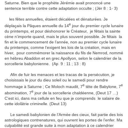
Saturne. Bien que le prophète Jérémie avait prononcé une
sentence terrible contre cette adaptation occulte ; (Jér 8 : 1- 3)
les fêtes annuelles, étaient décalées et dénaturées. Je
e
déplaçais la Pâques annuelle du 14
jour du premier cycle lunaire
du printemps, et pour déshonorer le Créateur, je fêtais la sainte
cène n’importe quand, mais le plus souvent possible. Je fêtais la
fin et le commencement de l’année, non au premier cycle lunaire
du printemps, comme l’exigent les lois de la création, mais en
hiver, pour commémorer la naissance du fils de Nemrod, nommé
en hébreu Abaddon et en grec Apollyon, selon le calendrier de la
sorcellerie babylonienne. (Ap 9 : 11 ; 13 : 8)
Afin de fuir les menaces et les tracas de la persécution, je
choisissais le jour du dieu soleil ou le samedi pour rendre
e
e
hommage à Saturne ; Ce Moloch maudit, 7
tête de Babylone, 7
e
abomination, 7
jour de la sorcellerie chaldéenne, (Deut 17 …)
C’est ici, dans ma cellule en feu que je comprends le salaire de
cette idolâtrie criminelle. (Deut 13)
Le samedi babylonien de l’Armée des cieux, fait partie des lois
astrologiques contrenatures, qui ouvrent les portes de l’enfer. Ma
culpabilité est grande suite à mon adaptation à ce calendrier