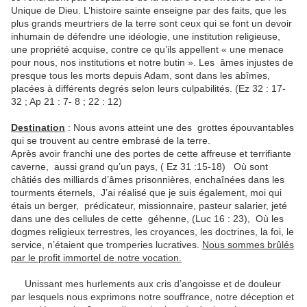
Unique de Dieu. L’histoire sainte enseigne par des faits, que les
plus grands meurtriers de la terre sont ceux qui se font un devoir
inhumain de défendre une idéologie, une institution religieuse,
une propriété acquise, contre ce qu’ils appellent « une menace
pour nous, nos institutions et notre butin ». Les âmes injustes de
presque tous les morts depuis Adam, sont dans les abîmes,
placées à différents degrés selon leurs culpabilités. (Ez 32 : 17-
32 ; Ap 21 : 7- 8 ; 22 : 12)
Destination
: Nous avons atteint une des grottes épouvantables
qui se trouvent au centre embrasé de la terre.
Après avoir franchi une des portes de cette affreuse et terrifiante
caverne, aussi grand qu’un pays, ( Ez 31 :15-18) Où sont
châtiés des milliards d’âmes prisonnières, enchaînées dans les
tourments éternels, J’ai réalisé que je suis également, moi qui
étais un berger, prédicateur, missionnaire, pasteur salarier, jeté
dans une des cellules de cette géhenne, (Luc 16 : 23), Où les
dogmes religieux terrestres, les croyances, les doctrines, la foi, le
service, n’étaient que tromperies lucratives.
Nous sommes brûlés
par le profit immortel de notre vocation.
Unissant mes hurlements aux cris d’angoisse et de douleur
par lesquels nous exprimons notre souffrance, notre déception et