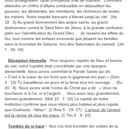
nous enseignaient cette trompeuse voie de malheur : Comment
atteindre un chiffre d’affaire combustible en dépouillant les
pauvres, les déshérités, les mendiants, les chômeurs de toutes
les nations. Notre iniquité bancaire s’élevait jusqu’au ciel. (Ap
18 : 5) Au grand étonnement des anges saints, au grand
déshonneur contre le Saint Nom de Jésus, à la grande confusion
jetée sur l’identification du Grand Dieu … Je ressens les effets du
feu, tout comme les enfants innocents que jetaient les familles
dans la fournaise de Saturne, lors des Saturnales du samedi. (Jér
7 : 30- 34)
Déception éternelle
: Pour toujours, rejetés de Dieu et bannis
du ciel, notre cupidité était concrétisée par une épargne
démentielle. Nous avons contrefait la Parole Sainte qui dit :
« C’est à la sueur de ton front que tu gagneras ton pain » (Gen
3 : 19) Tu travailleras six jours et tu feras tout ton ouvrage … (Ex
20 : 8) Nous avons violé l’ordre du Christ qui a dit : « Vous ne
toucherez ni à l’or, ni à l’argent … Vous avez reçu gratuitement,
donnez gratuitement. (Mat 10 : 7- 10) Le capital de notre
institution confirme que nous étions plus habiles et plus cupide
que Guéhazie ; Hélas ! (2 Rois 5 : 19- 27).
L’amour de l’argent
est la racine de tous les maux.
(1 Tim 6 : 9- 10)
Tombés de si haut
! Nos cris font trembler les voûtes de la