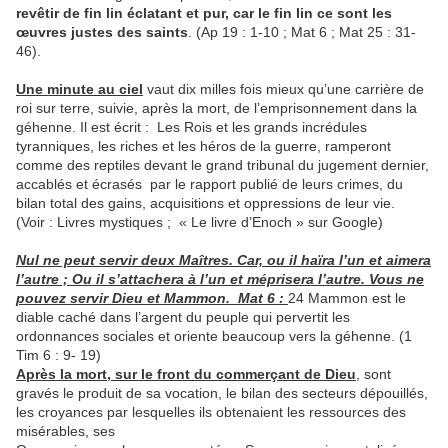
revêtir de fin lin éclatant et pur, car le fin lin ce sont les
œuvres justes des saints
. (Ap 19 : 1-10 ; Mat 6 ; Mat 25 : 31-
46).
Une minute au ciel
vaut dix milles fois mieux qu’une carrière de
roi sur terre, suivie, après la mort, de l’emprisonnement dans la
géhenne. Il est écrit : Les Rois et les grands incrédules
tyranniques, les riches et les héros de la guerre, ramperont
comme des reptiles devant le grand tribunal du jugement dernier,
accablés et écrasés par le rapport publié de leurs crimes, du
bilan total des gains, acquisitions et oppressions de leur vie.
(Voir : Livres mystiques ; « Le livre d’Enoch » sur Google)
Nul ne peut servir deux Maîtres. Car, ou il haïra l’un et aimera
l’autre ; Ou il s’attachera à l’un et méprisera l’autre. Vous ne
pouvez servir Dieu et Mammon. Mat 6 :
24 Mammon est le
diable caché dans l’argent du peuple qui pervertit les
ordonnances sociales et oriente beaucoup vers la géhenne. (1
Tim 6 : 9- 19)
Après la mort, sur le front du commerçant de Dieu
, sont
gravés le produit de sa vocation, le bilan des secteurs dépouillés,
les croyances par lesquelles ils obtenaient les ressources des
misérables, ses