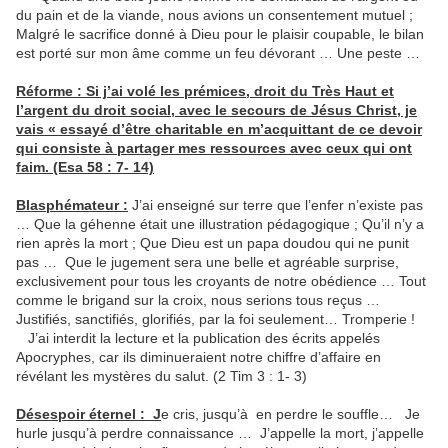
du pain et de la viande, nous avions un consentement mutuel ;
Malgré le sacrifice donné à Dieu pour le plaisir coupable, le bilan
est porté sur mon âme comme un feu dévorant … Une peste …
Réforme : Si j’ai volé les prémices, droit du Très Haut et
l’argent du droit social, avec le secours de Jésus Christ, je
vais « essayé d’être charitable en m’acquittant de ce devoir
qui consiste à partager mes ressources avec ceux qui ont
faim. (Esa 58 : 7- 14)
Blasphémateur :
J’ai enseigné sur terre que l’enfer n’existe pas
… Que la géhenne était une illustration pédagogique ; Qu’il n’y a
rien après la mort ; Que Dieu est un papa doudou qui ne punit
pas … Que le jugement sera une belle et agréable surprise,
exclusivement pour tous les croyants de notre obédience … Tout
comme le brigand sur la croix, nous serions tous reçus …
Justifiés, sanctifiés, glorifiés, par la foi seulement… Tromperie !
J’ai interdit la lecture et la publication des écrits appelés
Apocryphes, car ils diminueraient notre chiffre d’affaire en
révélant les mystères du salut. (2 Tim 3 : 1- 3)
Désespoir éternel : J
e cris, jusqu’à en perdre le souffle… Je
hurle jusqu’à perdre connaissance … J’appelle la mort, j’appelle