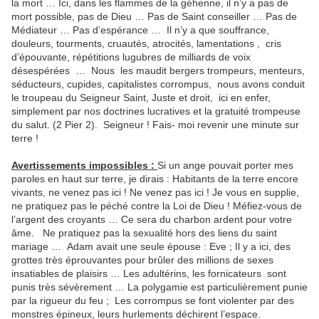
la mort … Ici, dans les flammes de la géhenne, il n’y a pas de
mort possible, pas de Dieu … Pas de Saint conseiller … Pas de
Médiateur … Pas d’espérance … Il n’y a que souffrance,
douleurs, tourments, cruautés, atrocités, lamentations , cris
d’épouvante, répétitions lugubres de milliards de voix
désespérées … Nous les maudit bergers trompeurs, menteurs,
séducteurs, cupides, capitalistes corrompus, nous avons conduit
le troupeau du Seigneur Saint, Juste et droit, ici en enfer,
simplement par nos doctrines lucratives et la gratuité trompeuse
du salut. (2 Pier 2). Seigneur ! Fais- moi revenir une minute sur
terre !
Avertissements impossibles :
Si un ange pouvait porter mes
paroles en haut sur terre, je dirais : Habitants de la terre encore
vivants, ne venez pas ici ! Ne venez pas ici ! Je vous en supplie,
ne pratiquez pas le péché contre la Loi de Dieu ! Méfiez-vous de
l’argent des croyants … Ce sera du charbon ardent pour votre
âme. Ne pratiquez pas la sexualité hors des liens du saint
mariage … Adam avait une seule épouse : Eve ; Il y a ici, des
grottes très éprouvantes pour brûler des millions de sexes
insatiables de plaisirs … Les adultérins, les fornicateurs sont
punis très sévèrement … La polygamie est particulièrement punie
par la rigueur du feu ; Les corrompus se font violenter par des
monstres épineux, leurs hurlements déchirent l’espace.