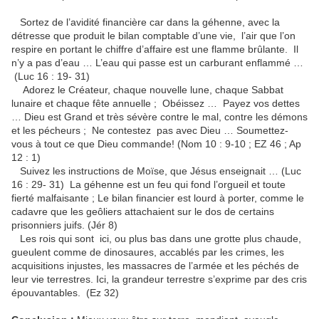
Sortez de l’avidité financière car dans la géhenne, avec la
détresse que produit le bilan comptable d’une vie, l’air que l’on
respire en portant le chiffre d’affaire est une flamme brûlante. Il
n’y a pas d’eau … L’eau qui passe est un carburant enflammé …
(Luc 16 : 19- 31)
Adorez le Créateur, chaque nouvelle lune, chaque Sabbat
lunaire et chaque fête annuelle ; Obéissez … Payez vos dettes
… Dieu est Grand et très sévère contre le mal, contre les démons
et les pécheurs ; Ne contestez pas avec Dieu … Soumettez-
vous à tout ce que Dieu commande! (Nom 10 : 9-10 ; EZ 46 ; Ap
12 : 1)
Suivez les instructions de Moïse, que Jésus enseignait … (Luc
16 : 29- 31) La géhenne est un feu qui fond l’orgueil et toute
fierté malfaisante ; Le bilan financier est lourd à porter, comme le
cadavre que les geôliers attachaient sur le dos de certains
prisonniers juifs. (Jér 8)
Les rois qui sont ici, ou plus bas dans une grotte plus chaude,
gueulent comme de dinosaures, accablés par les crimes, les
acquisitions injustes, les massacres de l’armée et les péchés de
leur vie terrestres. Ici, la grandeur terrestre s’exprime par des cris
épouvantables. (Ez 32)