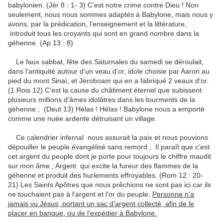
babylonien. (Jér 8 : 1- 3) C’est notre crime contre Dieu ! Non
seulement, nous nous sommes adaptés à Babylone, mais nous y
avons, par la prédication, l’enseignement et la littérature,
introduit tous les croyants qui sont en grand nombre dans la
géhenne. (Ap 13 : 8)
Le faux sabbat, fête des Saturnales du samedi se déroulait,
dans l’antiquité autour d’un veau d’or, idole choisie par Aaron au
pied du mont Sinaï, et Jéroboam qui en a fabriqué 2 veaux d’or.
(1 Rois 12) C’est la cause du châtiment éternel que subissent
plusieurs millions d’âmes idolâtres dans les tourments de la
géhenne ; (Deut 13) Hélas ! Hélas ! Babylone nous a emporté
comme une nuée ardente détruisant un village.
Ce calendrier infernal nous assurait la paix et nous pouvions
dépouiller le peuple évangélisé sans remord ; Il paraît que c’est
cet argent du peuple dont je porte pour toujours le chiffre maudit
sur mon âme ; Argent qui excite la fureur des flammes de la
géhenne et produit des hurlements effroyables. (Rom 12 : 20-
21) Les Saints Apôtres que nous prêchions ne sont pas ici car ils
ne touchaient pas à l’argent et l’or du peuple.
Personne n’a
jamais vu Jésus, portant un sac d’argent collecté, afin de le
placer en banque, ou de l’expédier à Babylone.