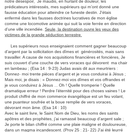
notre désespoir, Je maudis, en hurlant de douleur, les
prédicateurs intéressés, mes supérieurs qui m’ont donné une
fausse éducation pour atteindre ce funeste destin. J’étais
enfermé dans les fausses doctrines lucratives de mon église
comme une locomotive animée qui suit la voie ferrée en direction
d’une ville incendiée.
Seule, la destination ouvre les yeux des
victimes de la grande séduction terrestre.
Les supérieurs nous enseignaient comment gagner beaucoup
d’argent par la sollicitation des dîmes et générosités, mais sans
travailler. A cause de nos acquisitions financières et foncières, Je
suis couvert d’une couche de vers voraces qui dévorent ma chair
en lambeau ; (Esa 14 : 9-23) Judas avais dit aux meurtriers :
Donnez- moi trente pièces d’argent et je vous conduirai à Jésus ;
Mais moi, je disais : « Donnez-moi vos dîmes et vos offrandes et
je vous conduirez à Jésus ... Oh ! Quelle tromperie ! Quelle
dramatique erreur ! Perdre l’éternité pour des choses vaines ! Le
produit chiffré de mon commerce évangélique est un feu volant,
une puanteur soufrée et la boue remplie de vers voraces,
dévorant mon âme. (Esa 14 : 10)
Avec le saint livre, le Saint Nom de Dieu, les noms des saints
apôtres et des prophètes, j’ai ramassé beaucoup d’argent sale ;
Je porte le bilan chiffré comme une plaie maligne et douloureuse,
dans un magma incandescent. (Prov 25 : 21- 22) J’ai été leurré