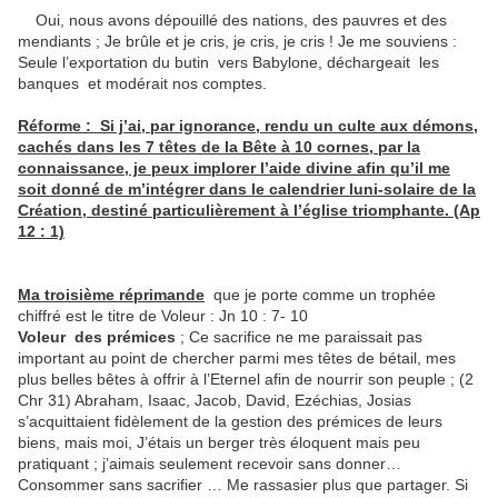
Oui, nous avons dépouillé des nations, des pauvres et des
mendiants ; Je brûle et je cris, je cris, je cris ! Je me souviens :
Seule l’exportation du butin vers Babylone, déchargeait les
banques et modérait nos comptes.
Réforme : Si j’ai, par ignorance, rendu un culte aux démons,
cachés dans les 7 têtes de la Bête à 10 cornes, par la
connaissance, je peux implorer l’aide divine afin qu’il me
soit donné de m’intégrer dans le calendrier luni-solaire de la
Création, destiné particulièrement à l’église triomphante. (Ap
12 : 1)
Ma troisième réprimande
que je porte comme un trophée
chiffré est le titre de Voleur : Jn 10 : 7- 10
Voleur des prémices
; Ce sacrifice ne me paraissait pas
important au point de chercher parmi mes têtes de bétail, mes
plus belles bêtes à offrir à l’Eternel afin de nourrir son peuple ; (2
Chr 31) Abraham, Isaac, Jacob, David, Ezéchias, Josias
s’acquittaient fidèlement de la gestion des prémices de leurs
biens, mais moi, J’étais un berger très éloquent mais peu
pratiquant ; j’aimais seulement recevoir sans donner…
Consommer sans sacrifier … Me rassasier plus que partager. Si