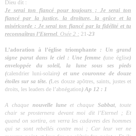
Dieu dit :
Je serai ton fiancé pour toujours ; Je serai ton
fiancé par la justice, la droiture, la grâce et la
miséricorde ; Je serai ton fiancé par la fidélité et tu
reconnaîtras l’Eternel
. Osée 2 :
21-
23
L’adoration à l’église triomphante
: Un grand
signe parut dans le ciel : Une femme (
une église
)
enveloppée du soleil, la lune sous ses pieds
(
calendrier luni-solaire
) et une couronne de douze
étoiles sur sa tête. (
Les douze apôtres, saints, justes et
droits, les leaders de l’abnégation
) Ap 12 : 1
A chaque
nouvelle lune
et chaque
Sabbat
, toute
chair se prosternera devant moi dit l’Eternel ; Et
quand on sortira, on verra les cadavres des hommes
qui se sont rebellés contre moi ; Car leur ver ne