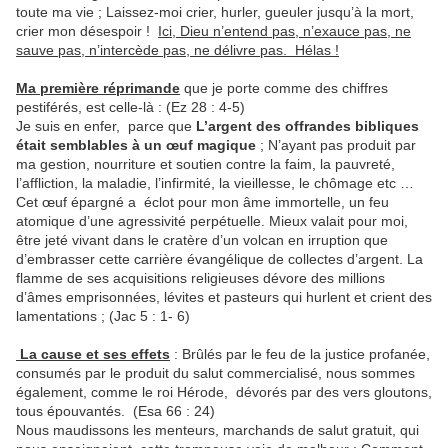
toute ma vie ; Laissez-moi crier, hurler, gueuler jusqu’à la mort,
crier mon désespoir !
Ici, Dieu n’entend pas, n’exauce pas, ne
sauve pas, n’intercède pas, ne délivre pas. Hélas !
Ma première réprimande
que je porte comme des chiffres
pestiférés, est celle-là : (Ez 28 : 4-5)
Je suis en enfer, parce que
L’argent des offrandes bibliques
était semblables à un œuf magique
; N’ayant pas produit par
ma gestion, nourriture et soutien contre la faim, la pauvreté,
l’affliction, la maladie, l’infirmité, la vieillesse, le chômage etc …
Cet œuf épargné a éclot pour mon âme immortelle, un feu
atomique d’une agressivité perpétuelle. Mieux valait pour moi,
être jeté vivant dans le cratère d’un volcan en irruption que
d’embrasser cette carrière évangélique de collectes d’argent. La
flamme de ses acquisitions religieuses dévore des millions
d’âmes emprisonnées, lévites et pasteurs qui hurlent et crient des
lamentations ; (Jac 5 : 1- 6)
La cause et ses effets
: Brûlés par le feu de la justice profanée,
consumés par le produit du salut commercialisé, nous sommes
également, comme le roi Hérode, dévorés par des vers gloutons,
tous épouvantés. (Esa 66 : 24)
Nous maudissons les menteurs, marchands de salut gratuit, qui