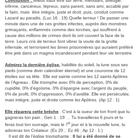
Conclusion :
Mieux vaux être sur terre, mendiant, aveugle,
infirme, cancéreux, lépreux, sans parent, sans ami, accablé par
la faim, mais être intègre, juste et droit, puis, conduit comme
Lazard au paradis, (Luc 16 : 19) Quelle terreur ! De passer une
minute dans une de ces grottes infectes, auprès des monstres
grimaçants, enflammés comme des torches, qui souffrent à
cause des millions de crimes dont ils ont couvert la face de la
terre. Leurs cris de terreur font vibrer la voute de la grotte
infernale, et terrorisent les âmes prisonnières qui auraient préféré
être jeté dans un magma incandescent pendant leur vie terrestre.
Admirez la dernière église,
habillée du soleil, la lune sous ses
pieds (comme divin calendrier éternel) et une couronne de 12
étoiles sur sa tête. Elle est sainte comme les 12 saints Apôtres
de l’Agneau ; Elle triomphe avec 0% de perception, 0% de
cupidité, 0% d’égoïsme, 0% d’épargne avec l’argent du peuple,
0% de profit, 0% d’oppression, 0% d’avidité. Elle est persécutée,
mais intègre, juste et droite comme les Apôtres. (Ap 12 : 1)
Elle réparera cette brèche
: C’est à la sueur de ton front que tu
gagneras ton pain ; Gen 1 : 19 … Tu travailleras 6 jours et tu
e
feras tout ton ouvrage, mais le 7
jour et à la nouvelle lune, tu
adoreras ton Créateur. (Ex 20 ; Ez 46 ; Ap 12 : 1.)
Il est dit de l’église triomphante ;
Il lui a été donné de se