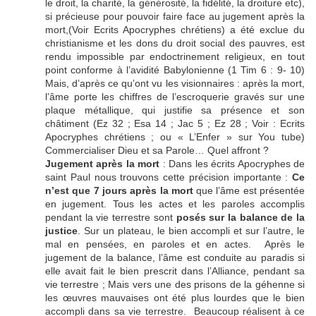
le droit, la charité, la générosité, la fidélité, la droiture etc),
si précieuse pour pouvoir faire face au jugement après la
mort,(Voir Ecrits Apocryphes chrétiens) a été exclue du
christianisme et les dons du droit social des pauvres, est
rendu impossible par endoctrinement religieux, en tout
point conforme à l’avidité Babylonienne (1 Tim 6 : 9- 10)
Mais, d’après ce qu’ont vu les visionnaires : après la mort,
l’âme porte les chiffres de l’escroquerie gravés sur une
plaque métallique, qui justifie sa présence et son
châtiment (Ez 32 ; Esa 14 ; Jac 5 ; Ez 28 ; Voir : Ecrits
Apocryphes chrétiens ; ou « L’Enfer » sur You tube)
Commercialiser Dieu et sa Parole… Quel affront ?
Jugement après la mort
: Dans les écrits Apocryphes de
saint Paul nous trouvons cette précision importante :
Ce
n’est que 7 jours après la mort
que l’âme est présentée
en jugement. Tous les actes et les paroles accomplis
pendant la vie terrestre sont
posés sur la balance de la
justice
. Sur un plateau, le bien accompli et sur l’autre, le
mal en pensées, en paroles et en actes. Après le
jugement de la balance, l’âme est conduite au paradis si
elle avait fait le bien prescrit dans l’Alliance, pendant sa
vie terrestre ; Mais vers une des prisons de la géhenne si
les œuvres mauvaises ont été plus lourdes que le bien
accompli dans sa vie terrestre. Beaucoup réalisent à ce