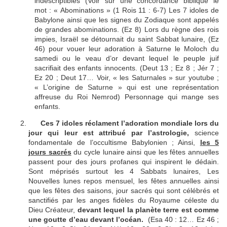
indescriptibles (Voir sur une concordance biblique le
mot : « Abominations » (1 Rois 11 : 6-7) Les 7 idoles de
Babylone ainsi que les signes du Zodiaque sont appelés
de grandes abominations. (Ez 8) Lors du règne des rois
impies, Israël se détournait du saint Sabbat lunaire, (Ez
46) pour vouer leur adoration à Saturne le Moloch du
samedi ou le veau d’or devant lequel le peuple juif
sacrifiait des enfants innocents. (Deut 13 ; Ez 8 ; Jér 7 ;
Ez 20 ; Deut 17… Voir, « les Saturnales » sur youtube ;
« L’origine de Saturne » qui est une représentation
affreuse du Roi Nemrod) Personnage qui mange ses
enfants.
Ces 7 idoles réclament l’adoration mondiale lors du
jour qui leur est attribué par l’astrologie,
science
fondamentale de l’occultisme Babylonien ; Ainsi,
les 5
jours sacrés
du cycle lunaire ainsi que les fêtes annuelles
passent pour des jours profanes qui inspirent le dédain.
Sont méprisés surtout les 4 Sabbats lunaires, Les
Nouvelles lunes repos mensuel, les fêtes annuelles ainsi
que les fêtes des saisons, jour sacrés qui sont célébrés et
sanctifiés par les anges fidèles du Royaume céleste du
Dieu Créateur,
devant lequel la planète terre est comme
une goutte d’eau devant
l’océan.
(Esa 40 : 12… Ez 46 ;