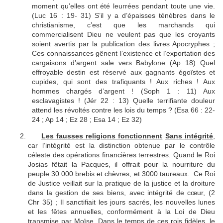
moment qu’elles ont été leurrées pendant toute une vie.
(Luc 16 : 19- 31) S’il y a d’épaisses ténèbres dans le
christianisme, c’est que les marchands qui
commercialisent Dieu ne veulent pas que les croyants
soient avertis par la publication des livres Apocryphes ;
Ces connaissances gênent l’existence et l’exportation des
cargaisons d’argent sale vers Babylone (Ap 18) Quel
effroyable destin est réservé aux gagnants égoïstes et
cupides, qui sont des trafiquants ! Aux riches ! Aux
hommes chargés d’argent ! (Soph 1 : 11) Aux
esclavagistes ! (Jér 22 : 13) Quelle terrifiante douleur
attend les révoltés contre les lois du temps ? (Esa 66 : 22-
24 ; Ap 14 ; Ez 28 ; Esa 14 ; Ez 32)
Les fausses religions fonctionnent
Sans intégrité
,
car l’intégrité est la distinction obtenue par le contrôle
céleste des opérations financières terrestres. Quand le Roi
Josias fêtait la Pacques, il offrait pour la nourriture du
peuple 30 000 brebis et chèvres, et 3000 taureaux. Ce Roi
de Justice veillait sur la pratique de la justice et la droiture
dans la gestion de ses biens, avec intégrité de cœur, (2
Chr 35) ; Il sanctifiait les jours sacrés, les nouvelles lunes
et les fêtes annuelles, conformément à la Loi de Dieu
transmise par Moïse. Dans le temps de ces rois fidèles, le