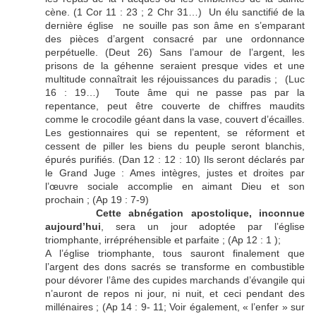
cène. (1 Cor 11 : 23 ; 2 Chr 31…) Un élu sanctifié de la
dernière église ne souille pas son âme en s’emparant
des pièces d’argent consacré par une ordonnance
perpétuelle. (Deut 26) Sans l’amour de l’argent, les
prisons de la géhenne seraient presque vides et une
multitude connaîtrait les réjouissances du paradis ; (Luc
16 : 19…) Toute âme qui ne passe pas par la
repentance, peut être couverte de chiffres maudits
comme le crocodile géant dans la vase, couvert d’écailles.
Les gestionnaires qui se repentent, se réforment et
cessent de piller les biens du peuple seront blanchis,
épurés purifiés. (Dan 12 : 12 : 10) Ils seront déclarés par
le Grand Juge : Ames intègres, justes et droites par
l’œuvre sociale accomplie en aimant Dieu et son
prochain ; (Ap 19 : 7-9)
Cette abnégation apostolique, inconnue
aujourd’hui
, sera un jour adoptée par l’église
triomphante, irrépréhensible et parfaite ; (Ap 12 : 1 );
A l’église triomphante, tous sauront finalement que
l’argent des dons sacrés se transforme en combustible
pour dévorer l’âme des cupides marchands d’évangile qui
n’auront de repos ni jour, ni nuit, et ceci pendant des
millénaires ; (Ap 14 : 9- 11; Voir également, « l’enfer » sur