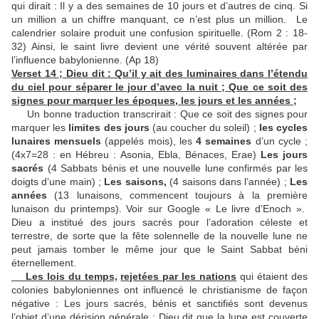
qui dirait : Il y a des semaines de 10 jours et d’autres de cinq. Si
un million a un chiffre manquant, ce n’est plus un million. Le
calendrier solaire produit une confusion spirituelle. (Rom 2 : 18-
32) Ainsi, le saint livre devient une vérité souvent altérée par
l’influence babylonienne. (Ap 18)
Verset 14 ; Dieu dit : Qu’il y ait des luminaires dans l’étendu
du ciel pour séparer le jour d’avec la nuit ; Que ce soit des
signes pour marquer les époques, les jours et les années ;
Un bonne traduction transcrirait : Que ce soit des signes pour
marquer les
limites des jours
(au coucher du soleil) ;
les
cycles
lunaires mensuels
(appelés mois), les
4 semaines
d’un cycle ;
(4x7=28 : en Hébreu : Asonia, Ebla, Bénaces, Erae)
Les jours
sacrés
(4 Sabbats bénis et une nouvelle lune confirmés par les
doigts d’une main) ;
Les saisons,
(4 saisons dans l’année) ;
Les
années
(13 lunaisons, commencent toujours à la première
lunaison du printemps). Voir sur Google « Le livre d’Enoch ».
Dieu a institué des jours sacrés pour l’adoration céleste et
terrestre, de sorte que la fête solennelle de la nouvelle lune ne
peut jamais tomber le même jour que le Saint Sabbat béni
éternellement.
Les lois du temps,
rejetées par les nations
qui étaient des
colonies babyloniennes ont influencé le christianisme de façon
négative : Les jours sacrés, bénis et sanctifiés sont devenus
l’objet d’une dérision générale ; Dieu dit que la lune est couverte