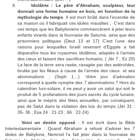
Idolâtrie : Le père d’Abraham, sculpteur, leur
donnait une forme humaine en bois, en fonction de la
mythologie du temps
. Il est mort brûlé dans l’incendie de
sa maison où il fabriquait ces idoles maudites ; C’est dans
ces temps que les Babyloniens commencèrent à jeter leurs
enfants vivants dans la fournaise de Saturne, ainsi que des
prisonniers politiques (Deut 13 et 17) C’est l’une des
raisons pour lesquelles Israël revenant d’Egypte a fait
disparaître tous les royaumes idolâtres, adaptés à l’armée
des cieux et faisant des sacrifices humains. ( Jér 7 ; Ez 20)
La face de la terre sera rasée, ravagée par des astéroïdes,
brulée par les fléaux à cause de l’armée des cieux et ses
abominations ; (Soph 1…). Votre jour d’adoration
correspond à quelle nymphe des 7 abominations ? Hors du
calendrier luni-solaire, il ne peut y avoir un salut qui soit le
produit de 5 profanations des jours sacrés du cycle lunaire,
ainsi que le mépris des fêtes annuelles, par conséquent,
pas de Salut dans la violation des lois du temps (Jér 31 :
35- 36 ; Esa 24 : 21-23 ; 66 : 22-24)
Voici un destin opposé
: Il est écrit dans la Bible
Intertestamentaire : Quand Abraham a refusé d’adorer les 7
idoles de Babylone, Nemrod l’a fait jeter dans la fournaise de