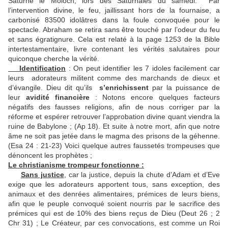
Saturne le Moloch, lors des Saturnales du samedi. Par
l’intervention divine, le feu, jaillissant hors de la fournaise, a
carbonisé 83500 idolâtres dans la foule convoquée pour le
spectacle. Abraham se retira sans être touché par l’odeur du feu
et sans égratignure. Cela est relaté à la page 1253 de la Bible
intertestamentaire, livre contenant les vérités salutaires pour
quiconque cherche la vérité.
Identification
: On peut identifier les 7 idoles facilement car
leurs adorateurs militent comme des marchands de dieux et
d’évangile. Dieu dit qu’ils
s’enrichissent
par la puissance de
leur
avidité financière
: Notons encore quelques facteurs
négatifs des fausses religions, afin de nous corriger par la
réforme et espérer retrouver l’approbation divine quant viendra la
ruine de Babylone ; (Ap 18). Et suite à notre mort, afin que notre
âme ne soit pas jetée dans le magma des prisons de la géhenne.
(Esa 24 : 21-23) Voici quelque autres faussetés trompeuses que
dénoncent les prophètes ;
Le christianisme trompeur fonctionne :
Sans justice
, car la justice, depuis la chute d’Adam et d’Eve
exige que les adorateurs apportent tous, sans exception, des
animaux et des denrées alimentaires, prémices de leurs biens,
afin que le peuple convoqué soient nourris par le sacrifice des
prémices qui est de 10% des biens reçus de Dieu (Deut 26 ; 2
Chr 31) ; Le Créateur, par ces convocations, est comme un Roi