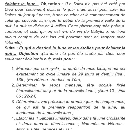
éclairer le jour…
Objection
: (
Le Soleil n’a pas été créé par
Dieu pour seulement éclairer le jour mais aussi pour fixer les
limites du jour qui passe, à son coucher et le commencement de
celui qui succède ainsi que le début de la première veille de la
nuit. La nuit se divise en 4 veilles. Cette phrase amputée prête à
confusion et celui qui en est ivre du vin de Babylone, ne tient
aucun compte de ces lois qui pourtant sont en rapport avec
l’éternité).
Suite :
Et qui a destiné la lune et les étoiles pour éclairer la
nuit…
Objection :
(La lune n’a pas été créée par Dieu pour
seulement éclairer la nuit
, mais pour :
Marquer par son cycle, la durée du mois biblique qui est
exactement un cycle lunaire de 29 jours et demi ; Psa :
136 ; (En Hébreu : Hodesh et Yèra)
Déterminer le repos mensuel, fête sociale fixée
éternellement au jour de la nouvelle lune ; (Nom 10 ; Esa
66 : 22-24)
Déterminer avec précision le premier jour de chaque mois,
ce qui est la première réapparition de la lune, au
lendemain de la nouvelle lune ;
Etablir les 4 Sabbats lunaires, deux dans la lune croissante
et deux dans la décroissance ; Nommés en Hébreu :
Asonia, Ebla, Bénaces et Era ;