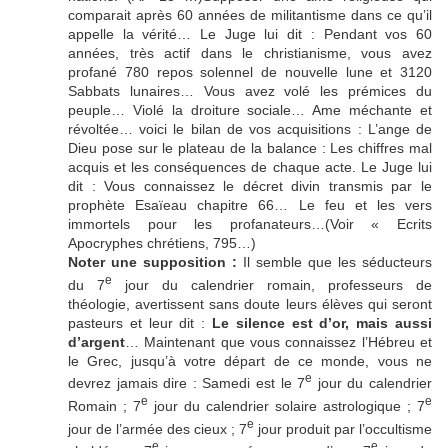
comparait après 60 années de militantisme dans ce qu’il
appelle la vérité… Le Juge lui dit : Pendant vos 60
années, très actif dans le christianisme, vous avez
profané 780 repos solennel de nouvelle lune et 3120
Sabbats lunaires… Vous avez volé les prémices du
peuple… Violé la droiture sociale… Ame méchante et
révoltée… voici le bilan de vos acquisitions : L’ange de
Dieu pose sur le plateau de la balance : Les chiffres mal
acquis et les conséquences de chaque acte. Le Juge lui
dit : Vous connaissez le décret divin transmis par le
prophète Esaïeau chapitre 66… Le feu et les vers
immortels pour les profanateurs…(Voir « Ecrits
Apocryphes chrétiens, 795…)
Noter une supposition :
Il semble que les séducteurs
e
du 7
jour du calendrier romain, professeurs de
théologie, avertissent sans doute leurs élèves qui seront
pasteurs et leur dit :
Le silence est d’or, mais aussi
d’argent
… Maintenant que vous connaissez l’Hébreu et
le Grec, jusqu’à votre départ de ce monde, vous ne
e
devrez jamais dire : Samedi est le 7
jour du calendrier
e
e
Romain ; 7
jour du calendrier solaire astrologique ; 7
e
jour de l’armée des cieux ; 7
jour produit par l’occultisme
e
e