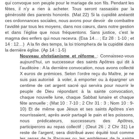
qui convoque son peuple pour le mariage de son fils. Pendant les
fêtes, il n’y a rien à acheter. Tous seront rassasiés par la
générosité des parents honorés. (Mat 22) Si la cupidité anéantit
ces ordonnances sociales, nous avons pour devoir de combattre
l’avidité par tous les moyens, dans nos cœurs, dans notre gestion
et dans l’église que nous fréquentons. Sans justice, c’est le
magma des enfers qui nous recevra. (Esa 14… ; Ez 28 : 1-10 ; et
14 : 12…) A la fin des temps, la loi triomphera de la cupidité dans
la dernière église. (Ap 14 : 1-5)
Nouveau christianisme et réforme
: Connaissez-vous
aujourd’hui, un successeur des saints Apôtres qui dit à
l’auditoire : A la dernière convocation, nous avons collecté
X euros de prémices. Selon l’ordre reçu du Maître, je ne
suis pas autorisé à voler, à emporter ou à épargner un
centime de cet argent sacré qui servira pour nourrir le
peuple de Dieu répondant à la sainte convocation,
chaque nouvelle lune, chaque Sabbat lunaire et chaque
fête annuelle ; (Mat 10 : 7-10 ; 2 Chr 31 : 3 ; Nom 10 : 9-
10) Et de même que Jésus et ses saints Apôtres s’en
nourrissaient, après avoir partagé le pain et les poissons,
nous prédicateurs, successeurs des Apôtres,
participerons au repas collectif ; (Deut 26 ; 2 Chr 31) Le
reste de l’argent, sera distribué avec équité tout comme
les repas de la Pacques ou les emblèmes de la sainte