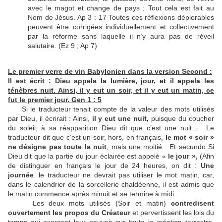
avec le magot et change de pays ; Tout cela est fait au
Nom de Jésus. Ap 3 : 17 Toutes ces réflexions déplorables
peuvent être corrigées individuellement et collectivement
par la réforme sans laquelle il n’y aura pas de réveil
salutaire. (Ez 9 ; Ap 7)
Le premier verre de vin Babylonien dans la version Second :
Il est écrit : Dieu appela la lumière, jour, et il appela les
ténèbres nuit. Ainsi, il y eut un soir, et il y eut un matin, ce
fut le premier jour. Gen 1 : 5
Si le traducteur tenait compte de la valeur des mots utilisés
par Dieu, il écrirait : Ainsi,
il y eut une nuit,
puisque du coucher
du soleil, à sa réapparition Dieu dit que c’est une nuit… Le
traducteur dit que c’est un soir, hors, en français,
le mot « soir »
ne désigne pas toute la nuit
, mais une moitié. Et secundo Si
Dieu dit que la partie du jour éclairée est appelé «
le jour »,
(Afin
de distinguer en français le jour de 24 heures, on dit :
Une
journée
. le traducteur ne devrait pas utiliser le mot matin, car,
dans le calendrier de la sorcellerie chaldéenne, il est admis que
le matin commence après minuit et se termine à midi.
Les deux mots utilisés (Soir et matin)
contredisent
ouvertement les propos du Créateur
et pervertissent les lois du