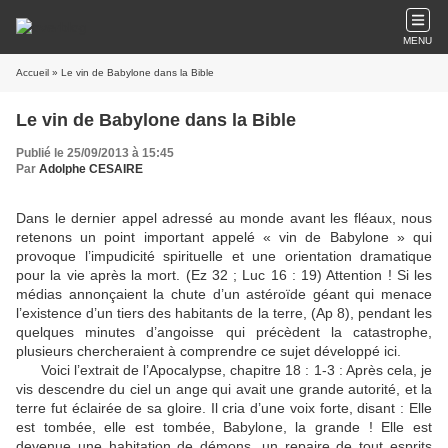
MENU
Accueil
» Le vin de Babylone dans la Bible
Le vin de Babylone dans la Bible
Publié le 25/09/2013 à 15:45
Par
Adolphe CESAIRE
Dans le dernier appel adressé au monde avant les fléaux, nous
retenons un point important appelé « vin de Babylone » qui
provoque l’impudicité spirituelle et une orientation dramatique
pour la vie après la mort. (Ez 32 ; Luc 16 : 19) Attention ! Si les
médias annonçaient la chute d’un astéroïde géant qui menace
l’existence d’un tiers des habitants de la terre, (Ap 8), pendant les
quelques minutes d’angoisse qui précèdent la catastrophe,
plusieurs chercheraient à comprendre ce sujet développé ici.
Voici l’extrait de l’Apocalypse, chapitre 18 : 1-3 : Après cela, je
vis descendre du ciel un ange qui avait une grande autorité, et la
terre fut éclairée de sa gloire. Il cria d’une voix forte, disant : Elle
est tombée, elle est tombée, Babylone, la grande ! Elle est
devenue une habitation de démons, un repaire de tout esprits