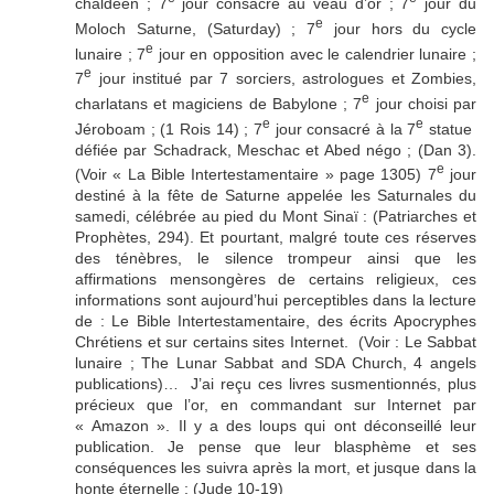
chaldéen ; 7
jour consacré au veau d’or ; 7
jour du
e
Moloch Saturne, (Saturday) ; 7
jour hors du cycle
e
lunaire ; 7
jour en opposition avec le calendrier lunaire ;
e
7
jour institué par 7 sorciers, astrologues et Zombies,
e
charlatans et magiciens de Babylone ; 7
jour choisi par
e
e
Jéroboam ; (1 Rois 14) ; 7
jour consacré à la 7
statue
défiée par Schadrack, Meschac et Abed négo ; (Dan 3).
e
(Voir « La Bible Intertestamentaire » page 1305) 7
jour
destiné à la fête de Saturne appelée les Saturnales du
samedi, célébrée au pied du Mont Sinaï : (Patriarches et
Prophètes, 294). Et pourtant, malgré toute ces réserves
des ténèbres, le silence trompeur ainsi que les
affirmations mensongères de certains religieux, ces
informations sont aujourd’hui perceptibles dans la lecture
de : Le Bible Intertestamentaire, des écrits Apocryphes
Chrétiens et sur certains sites Internet. (Voir : Le Sabbat
lunaire ; The Lunar Sabbat and SDA Church, 4 angels
publications)… J’ai reçu ces livres susmentionnés, plus
précieux que l’or, en commandant sur Internet par
« Amazon ». Il y a des loups qui ont déconseillé leur
publication. Je pense que leur blasphème et ses
conséquences les suivra après la mort, et jusque dans la
honte éternelle ; (Jude 10-19)