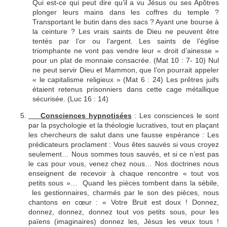
Qui est-ce qui peut dire qu’il a vu Jésus ou ses Apôtres
plonger leurs mains dans les coffres du temple ?
Transportant le butin dans des sacs ? Ayant une bourse à
la ceinture ? Les vrais saints de Dieu ne peuvent être
tentés par l’or ou l’argent. Les saints de l’église
triomphante ne vont pas vendre leur « droit d’ainesse »
pour un plat de monnaie consacrée. (Mat 10 : 7- 10) Nul
ne peut servir Dieu et Mammon, que l’on pourrait appeler
« le capitalisme religieux » (Mat 6 : 24) Les prêtres juifs
étaient retenus prisonniers dans cette cage métallique
sécurisée. (Luc 16 : 14)
Consciences hypnotisées
: Les consciences le sont
par la psychologie et la théologie lucratives, tout en plaçant
les chercheurs de salut dans une fausse espérance : Les
prédicateurs proclament : Vous êtes sauvés si vous croyez
seulement… Nous sommes tous sauvés, et si ce n’est pas
le cas pour vous, venez chez nous… Nos doctrines nous
enseignent de recevoir à chaque rencontre « tout vos
petits sous »… Quand les pièces tombent dans la sébile,
les gestionnaires, charmés par le son des pièces, nous
chantons en cœur : « Votre Bruit est doux ! Donnez,
donnez, donnez, donnez tout vos petits sous, pour les
païens (imaginaires) donnez les, Jésus les veux tous !