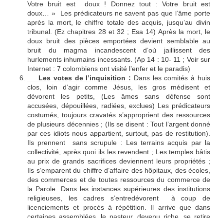
Votre bruit est doux ! Donnez tout : Votre bruit est
doux… » Les prédicateurs ne savent pas que l’âme porte
après la mort, le chiffre totale des acquis, jusqu’au divin
tribunal. (Ez chapitres 28 et 32 ; Esa 14) Après la mort, le
doux bruit des pièces emportées devient semblable au
bruit du magma incandescent d’où jaillissent des
hurlements inhumains incessants. (Ap 14 : 10- 11 ; Voir sur
Internet : 7 colombiens ont visité l’enfer et le paradis)
Les votes de l’inquisition :
Dans les comités à huis
clos, loin d’agir comme Jésus, les gros médisent et
dévorent les petits, (Les âmes sans défense sont
accusées, dépouillées, radiées, exclues) Les prédicateurs
costumés, toujours cravatés s’approprient des ressources
de plusieurs décennies ; (Ils se disent : Tout l’argent donné
par ces idiots nous appartient, surtout, pas de restitution).
Ils prennent sans scrupule : Les terrains acquis par la
collectivité, après quoi ils les revendent ; Les temples bâtis
au prix de grands sacrifices deviennent leurs propriétés ;
Ils s’emparent du chiffre d’affaire des hôpitaux, des écoles,
des commerces et de toutes ressources du commerce de
la Parole. Dans les instances supérieures des institutions
religieuses, les cadres s’entredévorent à coup de
licenciements et procès à répétition. Il arrive que dans
certaines assemblées, le pasteur, devenu riche, se retire