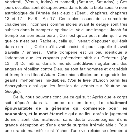
Vendredi, (Vénus, friday) et samedi, (Saturne, Saturday) ; Ces
jours occultes sont désapprouvés dans toute la Bible sous le nom
astrologique de l’Armée des cieux ; (Deut , chapitres, chapitres
13 et 17 ; Ez 8 ; Ap 17…Ces idoles issues de la sorcellerie
chaldéenne, inconnues comme idoles avant le déluge sont très
subtiles dans la tromperie spirituelle. Voici une image : Jacob fut
trompé par son beau père ; Ce n’est qu’au petit matin qu’il a vu
que ce n’est pas Rachelle, celle qu’il venait d’épouser qui était
dans son lit ; Celle qu’il avait choisi et pour laquelle il avait
travaillé 7 années. Cette tromperie est un peu identique à
l’adoration que les croyants prétendent offrir au Créateur. (Ap
13 : 8) De même, dans le monde antédiluvien également, des
anges en rébellion contre Dieu, se sont fait hommes et ont séduit
et trompé les filles d’Adam. Ces unions illicites ont engendré des
géants, mi-hommes, mi-diables. (Voir le livre d’Enoch parmi les
Apocryphes ainsi que les fossiles de géants sur Youtube ou
Google).
De là, nous pouvons conclure ce qui suit : Après que le corps
soit déposé dans la tombe ou en terre, L
e châtiment
épouvantable de la géhenne qui commence pour les
coupables, et la mort éternelle
qui aura lieu après le jugement
dernier, sont des malheurs, sans doute accompagnés d’une
grande déception et d’une grande surprise irrémédiable ; Pour
une grande majorité, c’est l’échec d’une vie religieuse dévouée à