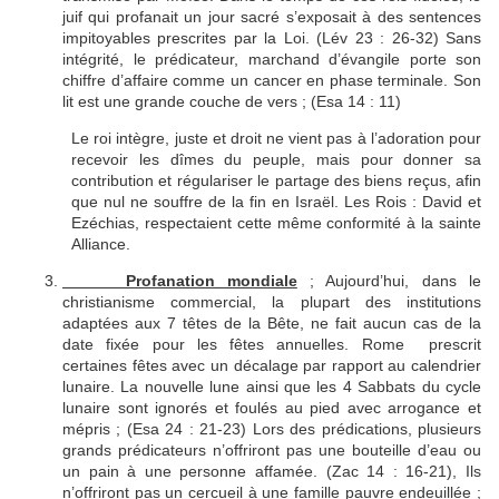
juif qui profanait un jour sacré s’exposait à des sentences
impitoyables prescrites par la Loi. (Lév 23 : 26-32) Sans
intégrité, le prédicateur, marchand d’évangile porte son
chiffre d’affaire comme un cancer en phase terminale. Son
lit est une grande couche de vers ; (Esa 14 : 11)
Le roi intègre, juste et droit ne vient pas à l’adoration pour
recevoir les dîmes du peuple, mais pour donner sa
contribution et régulariser le partage des biens reçus, afin
que nul ne souffre de la fin en Israël. Les Rois : David et
Ezéchias, respectaient cette même conformité à la sainte
Alliance.
Profanation mondiale
; Aujourd’hui, dans le
christianisme commercial, la plupart des institutions
adaptées aux 7 têtes de la Bête, ne fait aucun cas de la
date fixée pour les fêtes annuelles. Rome prescrit
certaines fêtes avec un décalage par rapport au calendrier
lunaire. La nouvelle lune ainsi que les 4 Sabbats du cycle
lunaire sont ignorés et foulés au pied avec arrogance et
mépris ; (Esa 24 : 21-23) Lors des prédications, plusieurs
grands prédicateurs n’offriront pas une bouteille d’eau ou
un pain à une personne affamée. (Zac 14 : 16-21), Ils
n’offriront pas un cercueil à une famille pauvre endeuillée ;