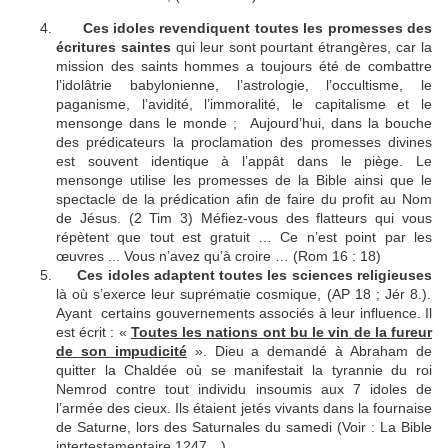
Ces idoles revendiquent toutes les promesses des
écritures saintes
qui leur sont pourtant étrangères, car la
mission des saints hommes a toujours été de combattre
l’idolâtrie babylonienne, l’astrologie, l’occultisme, le
paganisme, l’avidité, l’immoralité, le capitalisme et le
mensonge dans le monde ; Aujourd’hui, dans la bouche
des prédicateurs la proclamation des promesses divines
est souvent identique à l’appât dans le piège. Le
mensonge utilise les promesses de la Bible ainsi que le
spectacle de la prédication afin de faire du profit au Nom
de Jésus. (2 Tim 3) Méfiez-vous des flatteurs qui vous
répètent que tout est gratuit … Ce n’est point par les
œuvres ... Vous n’avez qu’à croire … (Rom 16 : 18)
Ces idoles adaptent toutes les sciences religieuses
là où s’exerce leur suprématie cosmique, (AP 18 ; Jér 8.).
Ayant certains gouvernements associés à leur influence. Il
est écrit : «
Toutes les nations ont bu le vin de la fureur
de son impudicité
». Dieu a demandé à Abraham de
quitter la Chaldée où se manifestait la tyrannie du roi
Nemrod contre tout individu insoumis aux 7 idoles de
l’armée des cieux. Ils étaient jetés vivants dans la fournaise
de Saturne, lors des Saturnales du samedi (Voir : La Bible
intertestamentaire 1247…)