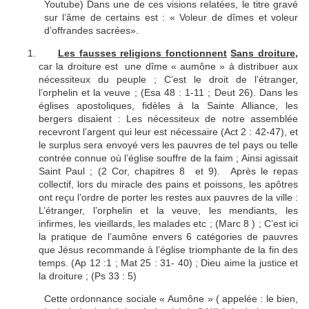
Youtube) Dans une de ces visions relatées, le titre gravé
sur l’âme de certains est : « Voleur de dîmes et voleur
d’offrandes sacrées».
Les fausses religions fonctionnent
Sans droiture,
car la droiture est une dîme « aumône » à distribuer aux
nécessiteux du peuple ; C’est le droit de l’étranger,
l’orphelin et la veuve ; (Esa 48 : 1-11 ; Deut 26). Dans les
églises apostoliques, fidèles à la Sainte Alliance, les
bergers disaient : Les nécessiteux de notre assemblée
recevront l’argent qui leur est nécessaire (Act 2 : 42-47), et
le surplus sera envoyé vers les pauvres de tel pays ou telle
contrée connue où l’église souffre de la faim ; Ainsi agissait
Saint Paul ; (2 Cor, chapitres 8 et 9). Après le repas
collectif, lors du miracle des pains et poissons, les apôtres
ont reçu l’ordre de porter les restes aux pauvres de la ville :
L’étranger, l’orphelin et la veuve, les mendiants, les
infirmes, les vieillards, les malades etc ; (Marc 8 ) ; C’est ici
la pratique de l’aumône envers 6 catégories de pauvres
que Jésus recommande à l’église triomphante de la fin des
temps. (Ap 12 :1 ; Mat 25 : 31- 40) ; Dieu aime la justice et
la droiture ; (Ps 33 : 5)
Cette ordonnance sociale « Aumône » ( appelée : le bien,