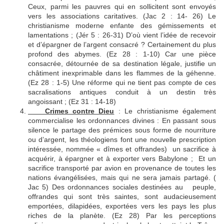
Ceux, parmi les pauvres qui en sollicitent sont envoyés
vers les associations caritatives. (Jac 2 : 14- 26) Le
christianisme moderne enfante des gémissements et
lamentations ; (Jér 5 : 26-31) D’où vient l’idée de recevoir
et d’épargner de l’argent consacré ? Certainement du plus
profond des abymes. (Ez 28 : 1-10) Car une pièce
consacrée, détournée de sa destination légale, justifie un
châtiment inexprimable dans les flammes de la géhenne.
(Ez 28 : 1-5) Une réforme qui ne tient pas compte de ces
sacralisations antiques conduit à un destin très
angoissant ; (Ez 31 : 14-18)
Crimes contre Dieu
: Le christianisme également
commercialise les ordonnances divines : En passant sous
silence le partage des prémices sous forme de nourriture
ou d’argent, les théologiens font une nouvelle prescription
intéressée, nommée « dîmes et offrandes) un sacrifice à
acquérir, à épargner et à exporter vers Babylone ; Et un
sacrifice transporté par avion en provenance de toutes les
nations évangélisées, mais qui ne sera jamais partagé. (
Jac 5) Des ordonnances sociales destinées au peuple,
offrandes qui sont très saintes, sont audacieusement
emportées, dilapidées, exportées vers les pays les plus
riches de la planète. (Ez 28) Par les perceptions