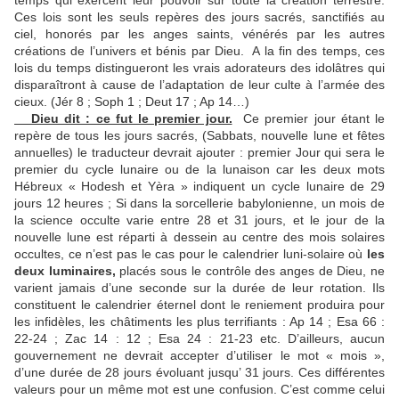
temps qui exercent leur pouvoir sur toute la création terrestre.
Ces lois sont les seuls repères des jours sacrés, sanctifiés au
ciel, honorés par les anges saints, vénérés par les autres
créations de l’univers et bénis par Dieu. A la fin des temps, ces
lois du temps distingueront les vrais adorateurs des idolâtres qui
disparaîtront à cause de l’adaptation de leur culte à l’armée des
cieux. (Jér 8 ; Soph 1 ; Deut 17 ; Ap 14…)
Dieu dit : ce fut le premier jour.
Ce premier jour étant le
repère de tous les jours sacrés, (Sabbats, nouvelle lune et fêtes
annuelles) le traducteur devrait ajouter : premier Jour qui sera le
premier du cycle lunaire ou de la lunaison car les deux mots
Hébreux « Hodesh et Yèra » indiquent un cycle lunaire de 29
jours 12 heures ; Si dans la sorcellerie babylonienne, un mois de
la science occulte varie entre 28 et 31 jours, et le jour de la
nouvelle lune est réparti à dessein au centre des mois solaires
occultes, ce n’est pas le cas pour le calendrier luni-solaire où
les
deux luminaires,
placés sous le contrôle des anges de Dieu, ne
varient jamais d’une seconde sur la durée de leur rotation. Ils
constituent le calendrier éternel dont le reniement produira pour
les infidèles, les châtiments les plus terrifiants : Ap 14 ; Esa 66 :
22-24 ; Zac 14 : 12 ; Esa 24 : 21-23 etc. D’ailleurs, aucun
gouvernement ne devrait accepter d’utiliser le mot « mois »,
d’une durée de 28 jours évoluant jusqu’ 31 jours. Ces différentes
valeurs pour un même mot est une confusion. C’est comme celui