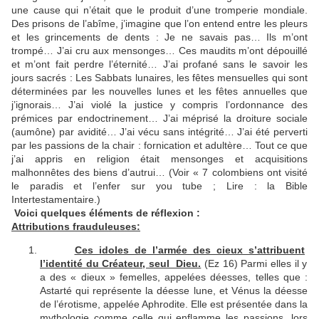
une cause qui n’était que le produit d’une tromperie mondiale.
Des prisons de l’abîme, j’imagine que l’on entend entre les pleurs
et les grincements de dents : Je ne savais pas… Ils m’ont
trompé… J’ai cru aux mensonges… Ces maudits m’ont dépouillé
et m’ont fait perdre l’éternité… J’ai profané sans le savoir les
jours sacrés : Les Sabbats lunaires, les fêtes mensuelles qui sont
déterminées par les nouvelles lunes et les fêtes annuelles que
j’ignorais… J’ai violé la justice y compris l’ordonnance des
prémices par endoctrinement… J’ai méprisé la droiture sociale
(aumône) par avidité… J’ai vécu sans intégrité… J’ai été perverti
par les passions de la chair : fornication et adultère… Tout ce que
j’ai appris en religion était mensonges et acquisitions
malhonnêtes des biens d’autrui… (Voir « 7 colombiens ont visité
le paradis et l’enfer sur you tube ; Lire : la Bible
Intertestamentaire.)
Voici quelques éléments de réflexion :
Attributions frauduleuses:
Ces idoles de l’armée des cieux s’attribuent
l’identité du Créateur, seul Dieu.
(Ez 16) Parmi elles il y
a des « dieux » femelles, appelées déesses, telles que :
Astarté qui représente la déesse lune, et Vénus la déesse
de l’érotisme, appelée Aphrodite. Elle est présentée dans la
mythologie comme celle qui enflamme les passions, lors