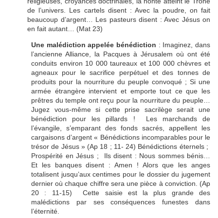
religieuses, croyances doctrinales, la honte atteint le Trône
de l’univers. Les cartels disent : Avec la poudre, on fait
beaucoup d’argent… Les pasteurs disent : Avec Jésus on
en fait autant… (Mat 23)
Une malédiction appelée bénédiction
: Imaginez, dans
l’ancienne Alliance, la Pacques à Jérusalem où ont été
conduits environ 10 000 taureaux et 100 000 chèvres et
agneaux pour le sacrifice perpétuel et des tonnes de
produits pour la nourriture du peuple convoqué ; Si une
armée étrangère intervient et emporte tout ce que les
prêtres du temple ont reçu pour la nourriture du peuple…
Jugez vous-même si cette prise sacrilège serait une
bénédiction pour les pillards ! Les marchands de
l’évangile, s’emparant des fonds sacrés, appellent les
cargaisons d’argent « Bénédictions incomparables pour le
trésor de Jésus » (Ap 18 ; 11- 24) Bénédictions éternels ;
Prospérité en Jésus ; Ils disent : Nous sommes bénis…
Et les banques disent : Amen ! Alors que les anges
totalisent jusqu’aux centimes pour le dossier du jugement
dernier où chaque chiffre sera une pièce à conviction. (Ap
20 : 11-15) Cette saisie est la plus grande des
malédictions par ses conséquences funestes dans
l’éternité.