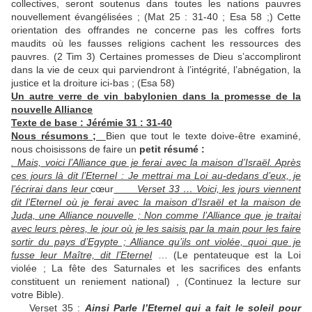
collectives, seront soutenus dans toutes les nations pauvres
nouvellement évangélisées ; (Mat 25 : 31-40 ; Esa 58 ;) Cette
orientation des offrandes ne concerne pas les coffres forts
maudits où les fausses religions cachent les ressources des
pauvres. (2 Tim 3) Certaines promesses de Dieu s’accompliront
dans la vie de ceux qui parviendront à l’intégrité, l’abnégation, la
justice et la droiture ici-bas ; (Esa 58)
Un autre verre de vin babylonien dans la promesse de la
nouvelle Alliance
Texte de base : Jérémie 31 : 31-40
Nous résumons ;
Bien que tout le texte doive-être examiné,
nous choisissons de faire un
petit résumé :
. Mais, voici l’Alliance que je ferai avec la maison d’Israël. Après
ces jours là dit l’Eternel : Je mettrai ma Loi au-dedans d’eux, je
l’écrirai dans leur
cœur
Verset 33 … Voici, les jours viennent
dit l’Eternel où je ferai avec la maison d’Israël et la maison de
Juda, une Alliance nouvelle ; Non comme l’Alliance que je traitai
avec leurs pères, le jour où je les saisis par la main pour les faire
sortir du pays d’Egypte ; Alliance qu’ils ont violée, quoi que je
fusse leur Maître, dit l’Eternel
… (Le pentateuque est la Loi
violée ; La fête des Saturnales et les sacrifices des enfants
constituent un reniement national) , (Continuez la lecture sur
votre Bible).
Verset 35 :
Ainsi Parle l’Eternel qui a fait le soleil pour