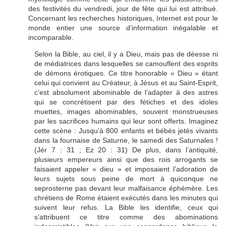
des festivités du vendredi, jour de fête qui lui est attribué.
Concernant les recherches historiques, Internet est pour le
monde entier une source d’information inégalable et
incomparable.
Selon la Bible, au ciel, il y a Dieu, mais pas de déesse ni
de médiatrices dans lesquelles se camouflent des esprits
de démons érotiques. Ce titre honorable « Dieu » étant
celui qui convient au Créateur, à Jésus et au Saint-Esprit,
c’est absolument abominable de l’adapter à des astres
qui se concrétisent par des fétiches et des idoles
muettes, images abominables, souvent monstrueuses
par les sacrifices humains qui leur sont offerts. Imaginez
cette scène : Jusqu’à 800 enfants et bébés jetés vivants
dans la fournaise de Saturne, le samedi des Saturnales !
(Jér 7 : 31 ; Ez 20 : 31) De plus, dans l’antiquité,
plusieurs empereurs ainsi que des rois arrogants se
faisaient appeler « dieu » et imposaient l’adoration de
leurs sujets sous peine de mort à quiconque ne
seprosterne pas devant leur malfaisance éphémère. Les
chrétiens de Rome étaient exécutés dans les minutes qui
suivent leur refus. La Bible les identifie, ceux qui
s’attribuent ce titre comme des abominations