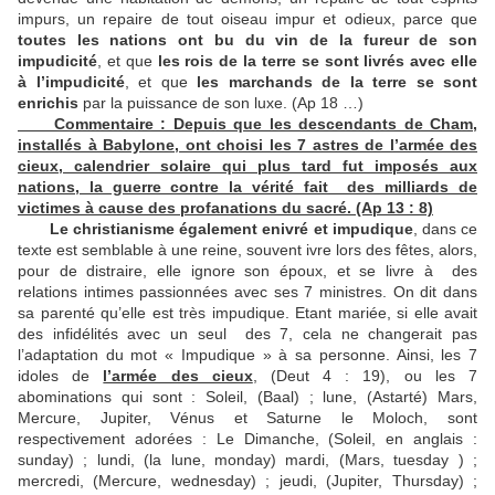
impurs, un repaire de tout oiseau impur et odieux, parce que
toutes les nations ont bu du vin de la fureur de son
impudicité
, et que
les rois de la terre se sont livrés avec elle
à l’impudicité
, et que
les marchands de la
terre se sont
enrichis
par la puissance de son luxe. (Ap 18 …)
Commentaire : Depuis que les descendants de Cham,
installés à Babylone, ont choisi les 7 astres de l’armée des
cieux, calendrier solaire qui plus tard fut imposés aux
nations, la guerre contre la vérité fait des milliards de
victimes à cause des profanations du sacré. (Ap 13 : 8)
Le christianisme également enivré et impudique
, dans ce
texte est semblable à une reine, souvent ivre lors des fêtes, alors,
pour de distraire, elle ignore son époux, et se livre à des
relations intimes passionnées avec ses 7 ministres. On dit dans
sa parenté qu’elle est très impudique. Etant mariée, si elle avait
des infidélités avec un seul des 7, cela ne changerait pas
l’adaptation du mot « Impudique » à sa personne. Ainsi, les 7
idoles de
l’armée des cieux
, (Deut 4 : 19), ou les 7
abominations qui sont : Soleil, (Baal) ; lune, (Astarté) Mars,
Mercure, Jupiter, Vénus et Saturne le Moloch, sont
respectivement adorées : Le Dimanche, (Soleil, en anglais :
sunday) ; lundi, (la lune, monday) mardi, (Mars, tuesday ) ;
mercredi, (Mercure, wednesday) ; jeudi, (Jupiter, Thursday) ;