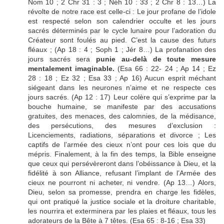
Nom 10 ; 2 Chr 31 : 3 ; Néh 10 : 33 ; 2 Chr 8 : 13…) La
révolte de notre race est celle-ci : Le jour profane de l’idole
est respecté selon son calendrier occulte et les jours
sacrés déterminés par le cycle lunaire pour l’adoration du
Créateur sont foulés au pied. C’est la cause des futurs
fléaux ; (Ap 18 : 4 ; Soph 1 ; Jér 8…) La profanation des
jours sacrés sera
punie au-delà de toute mesure
mentalement imaginable.
(Esa 66 : 22- 24 ; Ap 14 ; Ez
28 : 18 ; Ez 32 ; Esa 33 ; Ap 16) Aucun esprit méchant
siégeant dans les neurones n’aime et ne respecte ces
jours sacrés. (Ap 12 : 17) Leur colère qui s’exprime par la
bouche humaine, se manifeste par des accusations
gratuites, des menaces, des calomnies, de la médisance,
des persécutions, des mesures d’exclusion :
Licenciements, radiations, séparations et divorce ; Les
captifs de l’armée des cieux n’ont pour ces lois que du
mépris. Finalement, à la fin des temps, la Bible enseigne
que ceux qui persévèreront dans l’obéissance à Dieu, et la
fidélité à son Alliance, refusant l’implant de l’Armée des
cieux ne pourront ni acheter, ni vendre. (Ap 13…) Alors,
Dieu, selon sa promesse, prendra en charge les fidèles,
qui ont pratiqué la justice sociale et la droiture charitable,
les nourrira et exterminera par les plaies et fléaux, tous les
adorateurs de la Bête à 7 têtes. (Esa 65 : 8-16 ; Esa 33)