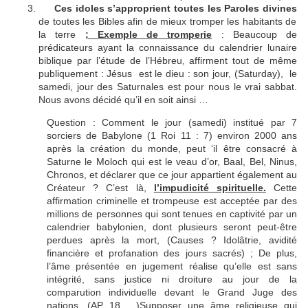
Ces idoles s’approprient toutes les Paroles divines
de toutes les Bibles afin de mieux tromper les habitants de
la terre
; Exemple de tromperie
: Beaucoup de
prédicateurs ayant la connaissance du calendrier lunaire
biblique par l’étude de l’Hébreu, affirment tout de même
publiquement : Jésus est le dieu : son jour, (Saturday), le
samedi, jour des Saturnales est pour nous le vrai sabbat.
Nous avons décidé qu’il en soit ainsi …
Question : Comment le jour (samedi) institué par 7
sorciers de Babylone (1 Roi 11 : 7) environ 2000 ans
après la création du monde, peut ‘il être consacré à
Saturne le Moloch qui est le veau d’or, Baal, Bel, Ninus,
Chronos, et déclarer que ce jour appartient également au
Créateur ? C’est là,
l’impudicité spirituelle.
Cette
affirmation criminelle et trompeuse est acceptée par des
millions de personnes qui sont tenues en captivité par un
calendrier babylonien, dont plusieurs seront peut-être
perdues après la mort, (Causes ? Idolâtrie, avidité
financière et profanation des jours sacrés) ; De plus,
l’âme présentée en jugement réalise qu’elle est sans
intégrité, sans justice ni droiture au jour de la
comparution individuelle devant le Grand Juge des
nations. (AP 18 …)Supposer une âme religieuse qui