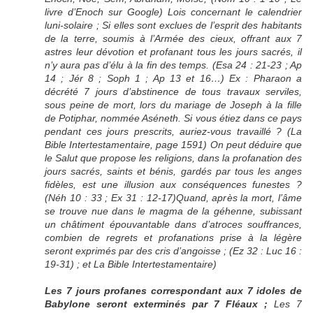
livre d’Enoch sur Google) Lois concernant le calendrier
luni-solaire ; Si elles sont exclues de l’esprit des habitants
de la terre, soumis à l’Armée des cieux, offrant aux 7
astres leur dévotion et profanant tous les jours sacrés, il
n’y aura pas d’élu à la fin des temps. (Esa 24 : 21-23 ; Ap
14 ; Jér 8 ; Soph 1 ; Ap 13 et 16…) Ex : Pharaon a
décrété 7 jours d’abstinence de tous travaux serviles,
sous peine de mort, lors du mariage de Joseph à la fille
de Potiphar, nommée Aséneth. Si vous étiez dans ce pays
pendant ces jours prescrits, auriez-vous travaillé ? (La
Bible Intertestamentaire, page 1591) On peut déduire que
le Salut que propose les religions, dans la profanation des
jours sacrés, saints et bénis, gardés par tous les anges
fidèles, est une illusion aux conséquences funestes ?
(Néh 10 : 33 ; Ex 31 : 12-17)Quand, après la mort, l’âme
se trouve nue dans le magma de la géhenne, subissant
un châtiment épouvantable dans d’atroces souffrances,
combien de regrets et profanations prise à la légère
seront exprimés par des cris d’angoisse ; (Ez 32 : Luc 16 :
19-31) ; et La Bible Intertestamentaire)
Les 7 jours profanes correspondant aux 7 idoles de
Babylone seront exterminés par 7 Fléaux ;
Les 7