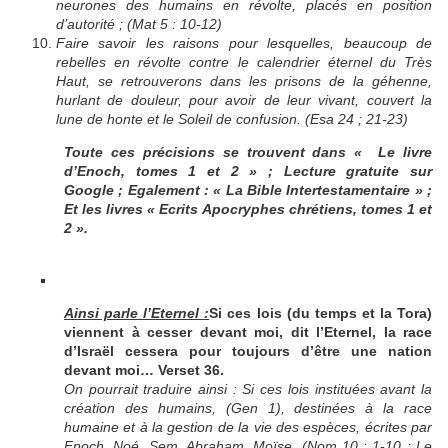
neurones des humains en révolte, placés en position
d’autorité ; (Mat 5 : 10-12)
Faire savoir les raisons pour lesquelles, beaucoup de
rebelles en révolte contre le calendrier éternel du Très
Haut, se retrouverons dans les prisons de la géhenne,
hurlant de douleur, pour avoir de leur vivant, couvert la
lune de honte et le Soleil de confusion. (Esa 24 ; 21-23)
Toute ces précisions se trouvent dans « Le livre
d’Enoch, tomes 1 et 2 » ; Lecture gratuite sur
Google ; Egalement : « La Bible Intertestamentaire » ;
Et les livres « Ecrits Apocryphes chrétiens, tomes 1 et
2 ».
Ainsi parle l’Eternel :
Si ces lois (du temps et la Tora)
viennent à cesser devant moi, dit l’Eternel, la race
d’Israël cessera pour toujours d’être une nation
devant moi… Verset 36.
On pourrait traduire ainsi : Si ces lois instituées avant la
création des humains, (Gen 1), destinées à la race
humaine et à la gestion de la vie des espèces, écrites par
Enoch, Noé, Sem, Abraham, Moïse, (Nom 10 : 1-10 ; Le