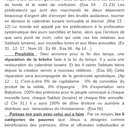
de honte et le soleil de confusion. (Esa 24 : 21-23) Les
prédicateurs qui sont des marchands de dieux dépensent
beaucoup d’argent afin d’envoyer des érudits audacieux, tourner
en dérision le calendrier lunaire immuable et éternel. (Mat 23 :
12) Le monde est appelé par les prédicateurs à la profanation
systématique des jours sanctifiés et bénis, alors que l’écriture dit
que sera punit de mort, celui qui viole ces lois relatives aux
Sabbats lunaires, aux nouvelles lunes et aux fêtes annuelles. (Ex
31 : 12- 17 ; Nom 10 ; Ez 46 ; Esa 66 ; Ap 14…)
Prophétie
: Dieu annonce pour la fin des temps, une
réparation
de la brèche
faite à la loi du temps. Il y aura une
restauration du calendrier lunaire. Et les 4 saints Sabbats bénis
depuis la création seront à nouveau célébrés ; (Esa 58) Cette
réparation sera accompagnée de la générosité apostolique, (Ap
12 : 1) C'est-à-dire 0% de capitalisme ; 0% de convoitise du
produit de la sébile, 0% d’épargne ; 0% d’exportation vers
Babylone. 100% des prémices pour le peuple convoqué à chaque
nouvelle lune, chaque Sabbat (lunaire) et chaque fête annuelle.
(2 Chr 31.) Il y aura 100% de dîme droiture ou aumône à
distribuer aux nécessiteux du christianisme ; (Esa 56)
Partage ton pain avec celui qui a faim
: Par ce moyen
, les 6
catégories de pauvres
que Jésus a désignés comme
bénéficiaires des prémices, dîme et offrandes individuelles et